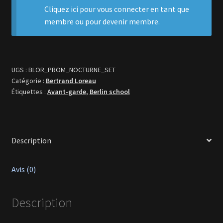
DVDr
Cliquez ici
pour vous connecter en tant que
membre ou pour devenir membre.
UGS :
BLOR_PROM_NOCTURNE_SET
Catégorie :
Bertrand Loreau
Étiquettes :
Avant-garde
,
Berlin school
Description
Avis (0)
Description