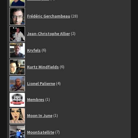
produits
28
Frédéric Gerchambeau
28
produits
2
Jean-Christophe Allier
2
produits
6
Kryfels
6
produits
6
Kurtz Mindfields
6
produits
4
Lionel Palierne
4
produits
1
Membres
1
produit
1
Moon In June
1
produit
7
MoonSatellite
7
produits