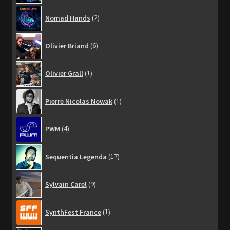
2
Nomad Hands
2
produits
6
Olivier Briand
6
produits
1
Olivier Grall
1
produit
1
Pierre Nicolas Nowak
1
produit
4
PWM
4
produits
17
Sequentia Legenda
17
produits
9
Sylvain Carel
9
produits
1
SynthFest France
1
produit