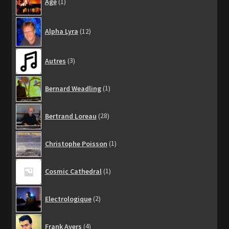
Age
1
produit
12
Alpha Lyra
12
produits
3
Autres
3
produits
1
Bernard Weadling
1
produit
28
Bertrand Loreau
28
produits
1
Christophe Poisson
1
produit
1
Cosmic Cathedral
1
produit
2
Electrologique
2
produits
4
Frank Ayers
4