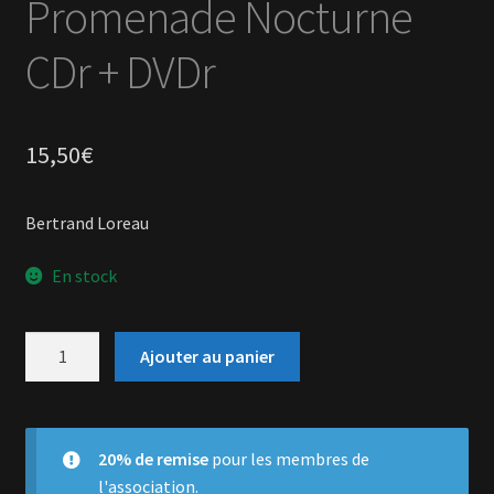
Promenade Nocturne
CDr + DVDr
15,50
€
Bertrand Loreau
En stock
quantité
Ajouter au panier
de
Promenade
Nocturne
CDr
20% de remise
pour les membres de
+
l'association.