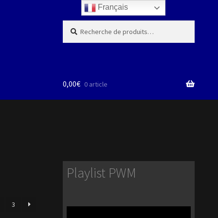
Français
Recherche
Recherche
pour :
0,00
€
0 article
Playlist PWM
3