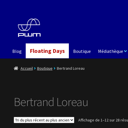
Aller
Aller
à
au
la
contenu
navigation
Floating Days
Blog
Boutique
Médiathèque
Accueil
Boutique
Bertrand Loreau
Bertrand Loreau
Affichage de 1–12 sur 28 résu