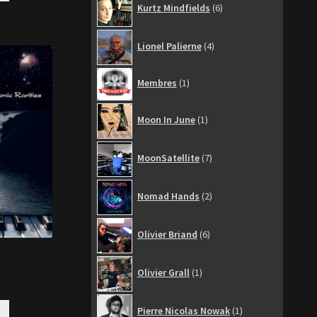
Kurtz Mindfields
6
produits
4
Lionel Palierne
4
produits
1
Membres
1
produit
1
Moon In June
1
produit
7
MoonSatellite
7
produits
2
Nomad Hands
2
produits
6
Olivier Briand
6
produits
1
Olivier Grall
1
produit
1
Pierre Nicolas Nowak
1
produit