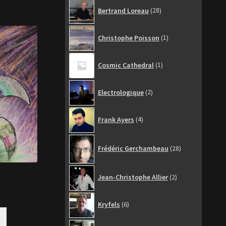
28
Bertrand Loreau
28
produits
1
Christophe Poisson
1
produit
1
Cosmic Cathedral
1
produit
2
Electrologique
2
produits
4
Frank Ayers
4
produits
28
Frédéric Gerchambeau
28
produits
2
Jean-Christophe Allier
2
produits
6
Kryfels
6
produits
6