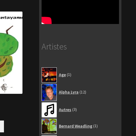
Artistes
1
Age
1
produit
12
Alpha Lyra
12
produits
3
Autres
3
produits
1
Bernard Weadling
1
produit