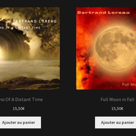
plus
récent
au
plus
ancien
ho Of A Distant Time
Full Moon in Fall
15,50
€
15,50
€
Ajouter au panier
Ajouter au panier