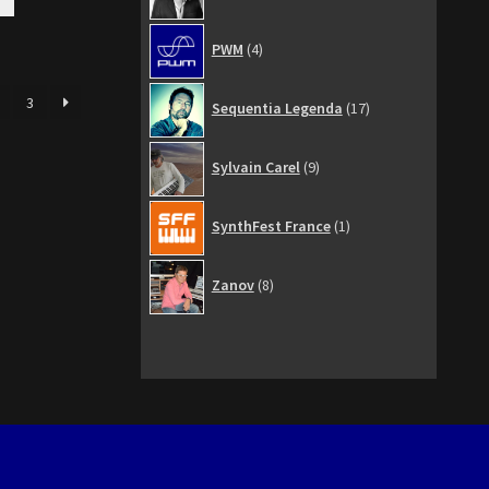
4
PWM
4
produits
17
3
Sequentia Legenda
17
produits
9
Sylvain Carel
9
produits
1
SynthFest France
1
produit
8
Zanov
8
produits