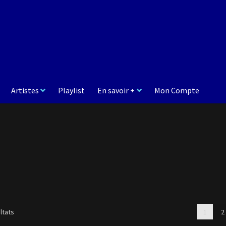
Artistes
Playlist
En savoir +
Mon Compte
Trié
ltats
1
2
du