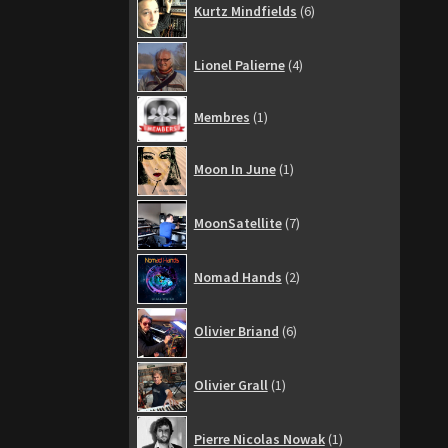
Kurtz Mindfields
6
produits
4
Lionel Palierne
4
produits
1
Membres
1
produit
1
Moon In June
1
produit
7
MoonSatellite
7
produits
2
Nomad Hands
2
produits
6
Olivier Briand
6
produits
1
Olivier Grall
1
produit
1
Pierre Nicolas Nowak
1
produit