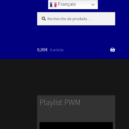
Français
Recherche
Recherche
pour :
0,00
€
0 article
Playlist PWM