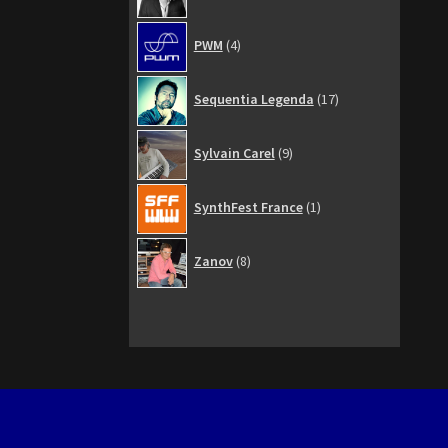
4
PWM
4
produits
17
Sequentia Legenda
17
produits
9
Sylvain Carel
9
produits
1
SynthFest France
1
produit
8
Zanov
8
produits