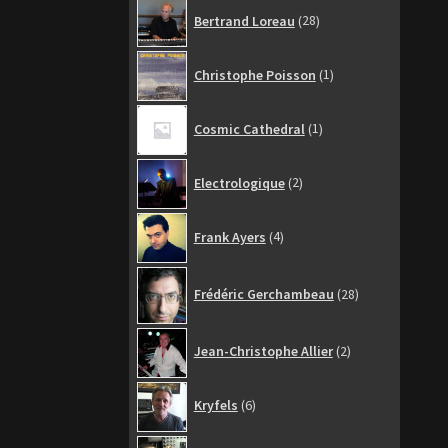
28
Bertrand Loreau
28
produits
1
Christophe Poisson
1
produit
1
Cosmic Cathedral
1
produit
2
Electrologique
2
produits
4
Frank Ayers
4
produits
28
Frédéric Gerchambeau
28
produits
2
Jean-Christophe Allier
2
produits
6
Kryfels
6
produits
6