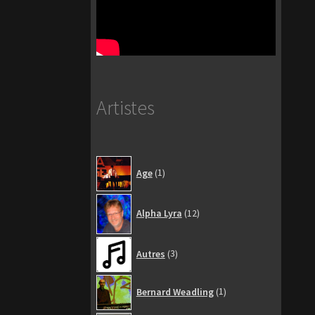
Artistes
1
Age
1
produit
12
Alpha Lyra
12
produits
3
Autres
3
produits
1
Bernard Weadling
1
produit