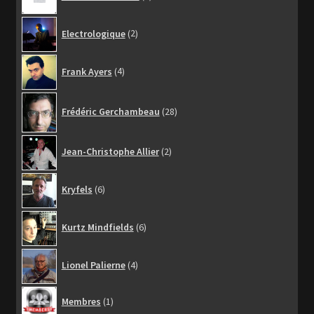
produit
2
Electrologique
2
produits
4
Frank Ayers
4
produits
28
Frédéric Gerchambeau
28
produits
2
Jean-Christophe Allier
2
produits
6
Kryfels
6
produits
6
Kurtz Mindfields
6
produits
4
Lionel Palierne
4
produits
1
Membres
1
produit