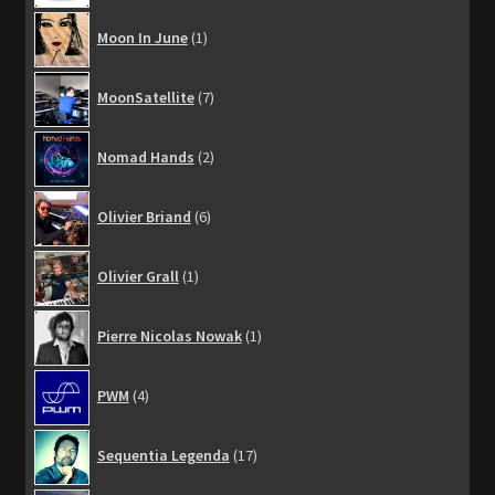
1
Moon In June
1
produit
7
MoonSatellite
7
produits
2
Nomad Hands
2
produits
6
Olivier Briand
6
produits
1
Olivier Grall
1
produit
1
Pierre Nicolas Nowak
1
produit
4
PWM
4
produits
17
Sequentia Legenda
17
produits