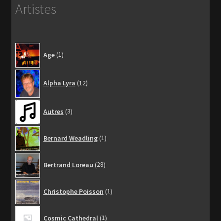
Artistes
1
Age
1
produit
12
Alpha Lyra
12
produits
3
Autres
3
produits
1
Bernard Weadling
1
produit
28
Bertrand Loreau
28
produits
1
Christophe Poisson
1
produit
1
Cosmic Cathedral
1