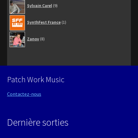
9
Sylvain Carel
9
produits
1
SynthFest France
1
produit
8
Zanov
8
produits
Patch Work Music
Contactez-nous
Dernière sorties