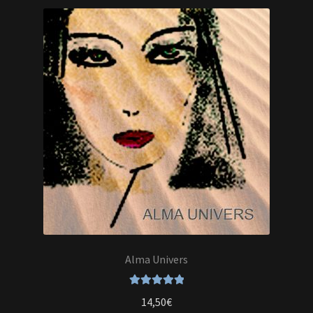
En savoir +
Mon Compte
Alma Univers
Note
5.00
sur
14,50
€
5