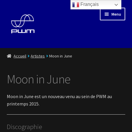
Français
Aller
Aller
Menu
à
au
la
contenu
navigation
Blog
Accueil
Artistes
Moon in June
Floating Days
Moon in June
Boutique
Moon in June est un nouveau venu au sein de PWM au
Médiathèque
printemps 2015.
Artistes
Discographie
Playlist