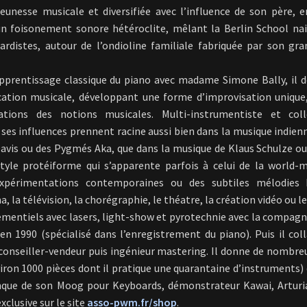
eunesse musicale et diversifiée avec l’influence de son père, 
n foisonement sonore hétéroclite, mêlant la Berlin School na
rdistes, autour de l’ondioline familiale fabriquée par son gr
pprentissage classique du piano avec madame Simone Bally, il d
ation musicale, développant une forme d’improvisation unique
rations des notions musicales. Multi-instrumentiste et coll
ses influences prennent racine aussi bien dans la musique indien
Davis ou des Pygmés Aka, que dans la musique de Klaus Schulze o
tyle protéiforme qui s’apparente parfois à celui de la world-m
expérimentations contemporaines ou des subtiles mélodies F
 la télévision, la chorégraphie, le théatre, la création vidéo ou 
ènementiels avec lasers, light-show et pyrotechnie avec la compagn
en 1990 (spécialisé dans l’enregistrement du piano). Puis il col
t conseiller-vendeur puis ingénieur mastering. Il donne de nombre
ron 1000 pièces dont il pratique une quarantaine d’instruments) 
anque de son Moog pour Keyboards, démonstrateur Kawai, Arturi
xclusive sur le site
asso-pwm.fr/shop
.