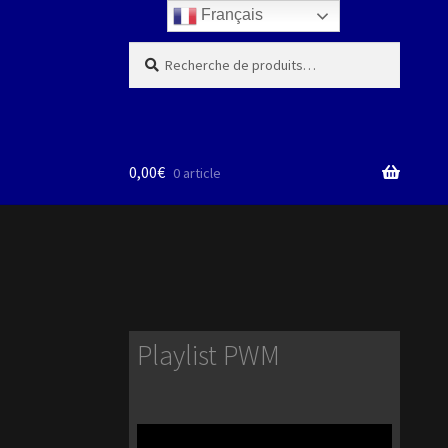
Français
Recherche
Recherche
pour :
0,00
€
0 article
Playlist PWM