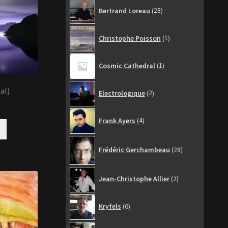
28
Bertrand Loreau
28
produits
1
Christophe Poisson
1
produit
1
Cosmic Cathedral
1
produit
2
tal)
Electrologique
2
produits
4
Frank Ayers
4
produits
28
Frédéric Gerchambeau
28
produits
2
Jean-Christophe Allier
2
produits
6
Kryfels
6
produits
6