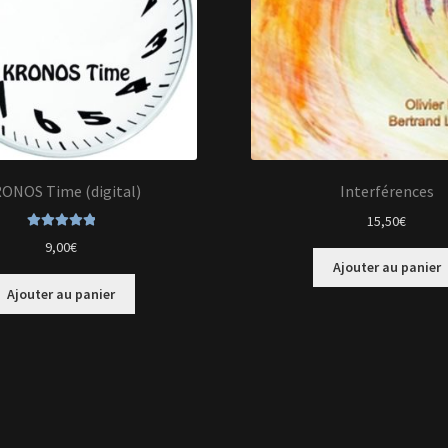
ONOS Time (digital)
Interférences
15,50
€
Note
5.00
sur
9,00
€
5
Ajouter au panier
Ajouter au panier