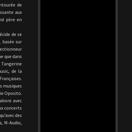
entourée de
issante aux
and père en
écide de se
, basée sur
ectionneur
ne que dans
u Tangerine
usic, de la
rançaises.
les musiques
ie Oposito.
labore avec
ux concerts
qu’avec des
a, M-Audio,