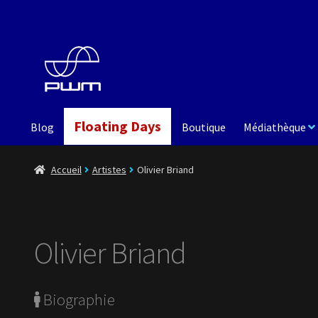
Aller
Aller
à
au
la
contenu
navigation
Floating Days
Blog
Boutique
Médiathèque
Accueil
Artistes
Olivier Briand
Olivier Briand
Biographie