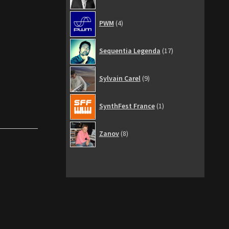
4
PWM
4
produits
17
Sequentia Legenda
17
produits
9
Sylvain Carel
9
produits
1
SynthFest France
1
produit
8
Zanov
8
produits