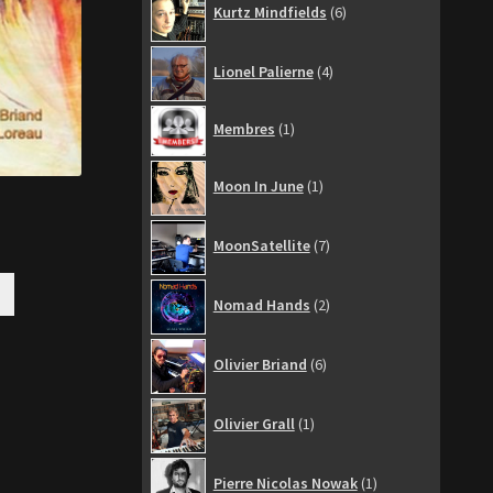
Kurtz Mindfields
6
produits
4
Lionel Palierne
4
produits
1
Membres
1
produit
1
Moon In June
1
produit
7
MoonSatellite
7
produits
2
Nomad Hands
2
produits
6
Olivier Briand
6
produits
1
Olivier Grall
1
produit
1
Pierre Nicolas Nowak
1
produit