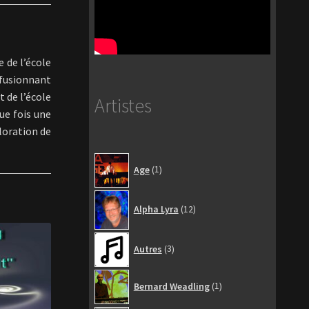
e de l’école
 fusionnant
 de l’école
Artistes
ue fois une
loration de
1
Age
1
produit
12
Alpha Lyra
12
produits
3
Autres
3
produits
1
Bernard Weadling
1
produit