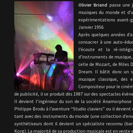
Olivier Briand
passe une j
musiques du monde et d’u
expérimentations avant-ga
Janvier 1956.
Après quelques années d’a
consacrer à une auto-éduc
l’écoute et la ré-intég
d’instruments de musique, 
celle de Mozart, de Miles 
Dream. Il bâtit donc un s
musique classique, des 
Compositeur pour le cinéma,
de publicité, il se produit dès 1987 sur des spectacles év
Il devient l’ingénieur du son de la société Anamorphose 
Philippe Brodu à l’aventure “Studio claviers” ou il devien
tant avec des instruments du monde (une collection d’envi
synthétiseurs dont il devient un spécialiste reconnu (b
Korg). La majorité de sa production musicale est en vente e