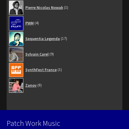
1
Pierre Nicolas Nowak
1
produit
4
PWM
4
produits
17
Sequentia Legenda
17
produits
9
Sylvain Carel
9
produits
1
SynthFest France
1
produit
8
Zanov
8
produits
Patch Work Music