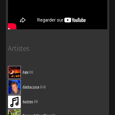
Artistes
1
Age
1
produit
12
Alpha Lyra
12
produits
3
Autres
3
produits
1