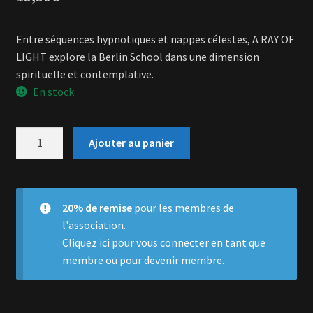
Entre séquences hypnotiques et nappes célestes, A RAY OF
LIGHT explore la Berlin School dans une dimension
spirituelle et contemplative.
En stock
quantité
Ajouter au panier
de
A
Ray
Of
20% de remise
pour les membres de
Light
l'association.
Cliquez ici
pour vous connecter en tant que
membre ou pour devenir membre.