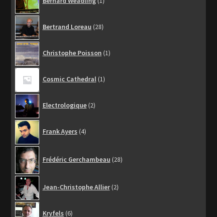
Bernard Weadling
1
produit
28
Bertrand Loreau
28
produits
1
Christophe Poisson
1
produit
1
Cosmic Cathedral
1
produit
2
Electrologique
2
produits
4
Frank Ayers
4
produits
28
Frédéric Gerchambeau
28
produits
2
Jean-Christophe Allier
2
produits
6
Kryfels
6