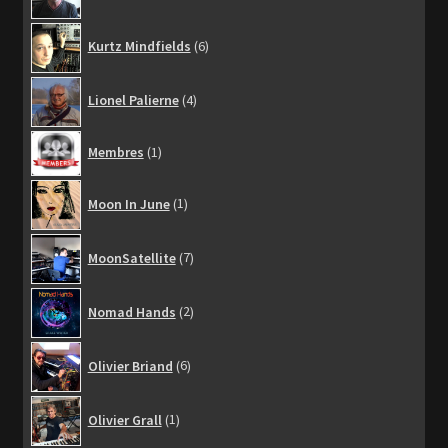
produits
6
Kurtz Mindfields
6
produits
4
Lionel Palierne
4
produits
1
Membres
1
produit
1
Moon In June
1
produit
7
MoonSatellite
7
produits
2
Nomad Hands
2
produits
6
Olivier Briand
6
produits
1
Olivier Grall
1
produit