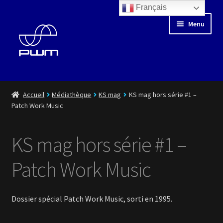
Français
Aller
Aller
Menu
à
au
la
contenu
navigation
Blog
Accueil
Médiathèque
KS mag
KS mag hors série #1 –
Patch Work Music
Floating Days
KS mag hors série #1 –
Boutique
Patch Work Music
Médiathèque
Artistes
Dossier spécial Patch Work Music, sorti en 1995.
Playlist