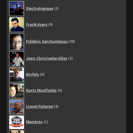
2
Electrologique
2
produits
4
Frank Ayers
4
produits
28
Frédéric Gerchambeau
28
produits
2
Jean-Christophe Allier
2
produits
6
Kryfels
6
produits
6
Kurtz Mindfields
6
produits
4
Lionel Palierne
4
produits
1
Membres
1
produit