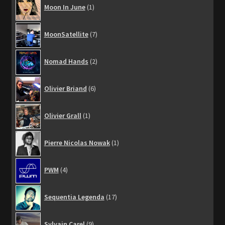
1
Moon In June
1
produit
7
MoonSatellite
7
produits
2
Nomad Hands
2
produits
6
Olivier Briand
6
produits
1
Olivier Grall
1
produit
1
Pierre Nicolas Nowak
1
produit
4
PWM
4
produits
17
Sequentia Legenda
17
produits
9
Sylvain Carel
9