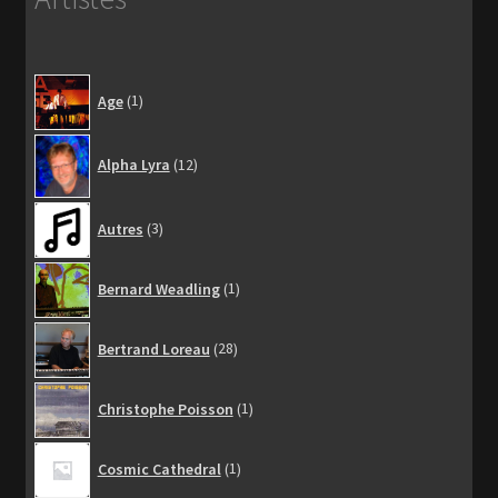
1
Age
1
produit
12
Alpha Lyra
12
produits
3
Autres
3
produits
1
Bernard Weadling
1
produit
28
Bertrand Loreau
28
produits
1
Christophe Poisson
1
produit
1
Cosmic Cathedral
1
produit