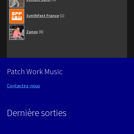
produits
1
SynthFest France
1
produit
8
Zanov
8
produits
Patch Work Music
Contactez-nous
Dernière sorties