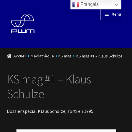
Français
Aller
Aller
Menu
à
au
la
contenu
navigation
Blog
Accueil
Médiathèque
KS mag
KS mag #1 – Klaus Schulze
Floating Days
KS mag #1 – Klaus
Boutique
Schulze
Médiathèque
Dossier spécial Klaus Schulze, sorti en 1995.
Artistes
Playlist