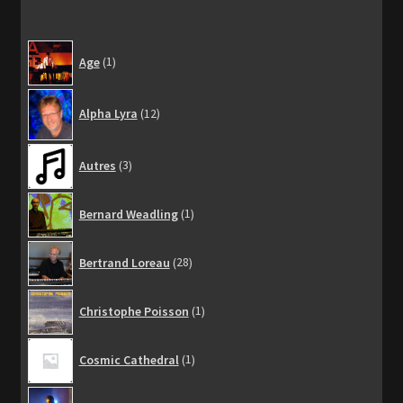
1
Age
1
produit
12
Alpha Lyra
12
produits
3
Autres
3
produits
1
Bernard Weadling
1
produit
28
Bertrand Loreau
28
produits
1
Christophe Poisson
1
produit
1
Cosmic Cathedral
1
produit
2