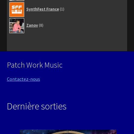
1
SynthFest France
1
produit
8
Zanov
8
produits
Patch Work Music
Contactez-nous
Dernière sorties