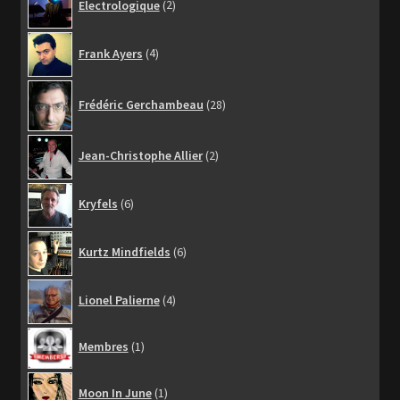
Electrologique
2
produits
4
Frank Ayers
4
produits
28
Frédéric Gerchambeau
28
produits
2
Jean-Christophe Allier
2
produits
6
Kryfels
6
produits
6
Kurtz Mindfields
6
produits
4
Lionel Palierne
4
produits
1
Membres
1
produit
1
Moon In June
1