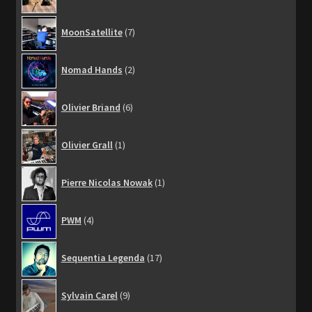
produit
7
MoonSatellite
7
produits
2
Nomad Hands
2
produits
6
Olivier Briand
6
produits
1
Olivier Grall
1
produit
1
Pierre Nicolas Nowak
1
produit
4
PWM
4
produits
17
Sequentia Legenda
17
produits
9
Sylvain Carel
9
produits