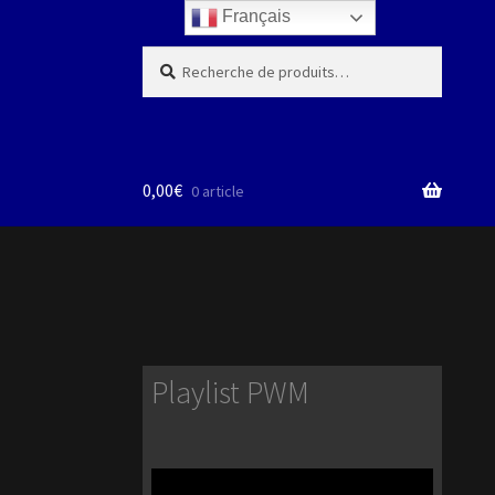
Français
Recherche
Recherche
pour :
0,00
€
0 article
Playlist PWM