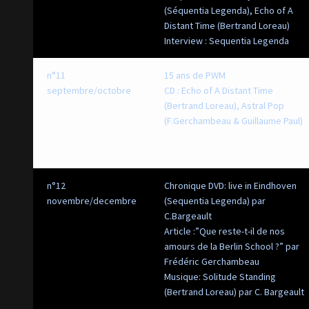
(Séquentia Legenda), Echo of A
Distant Time (Bertrand Loreau)
Interview : Sequentia Legenda
n°11
15 ans de PWM
septembre/octobre
CD : Echo of A Distant Time
(Bertrand Loreau),
Astral Pop
(F.Gerchambeau & Guillaume Paul)
n°12
Chronique DVD: live in Eindhoven
novembre/decembre
(Sequentia Legenda) par
C.Bargeault
Article :”Que reste-t-il de nos
amours de la Berlin School ?” par
Frédéric Gerchambeau
Musique: Solitude Standing
(Bertrand Loreau) par C. Bargeault