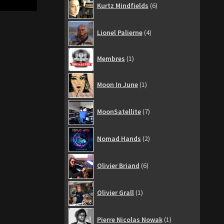
Kurtz Mindfields
6
produits
4
Lionel Palierne
4
produits
1
Membres
1
produit
1
Moon In June
1
produit
7
MoonSatellite
7
produits
2
Nomad Hands
2
produits
6
Olivier Briand
6
produits
1
Olivier Grall
1
produit
1
Pierre Nicolas Nowak
1
produit