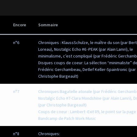
Encore
Sommaire
n°6
Chroniques : KlaussSchulze, le maître du son (par Ber
Loreau), Nostalgic Echo #6 -PEAK (par Alain Lamri), le
minimalisme, c’est compliqué (par Frédéric Gercham
Disques coups de coeur: La sélection “minimaliste” d
Frédéric Gerchambeau, Detlef Keller-Spaintronic (par
Christophe Bargeault)
n°7
Chroniques:Bagatelle atonale (par Frédéric Gerchamb
Nostalgic Echo #7-Clara Mondshine (par Alain Lamri), 
(par Christophe Bargeault)
Coups de coeur : Lambert -Exit 89, le point sur la page
Bandcamp de Patch Work Music
n°8
Chroniques: