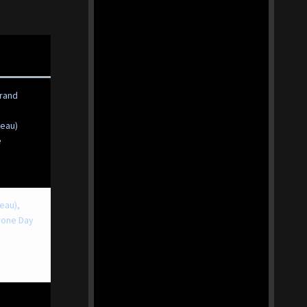
trand
beau)
e
eau),
Drone Day