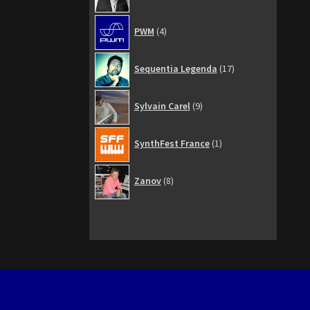
4
PWM
4
produits
17
Sequentia Legenda
17
produits
9
Sylvain Carel
9
produits
1
SynthFest France
1
produit
8
Zanov
8
produits