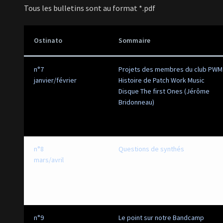
Tous les bulletins sont au format *.pdf
Os
tinato
Sommaire
n°7
Projets d
es membres du club PWM
janvier/février
Histoire de Patch Work Music
Disque The first Ones (Jérôme
Bridonneau)
n°8
Questions de synthés
mars/avril
n°9
Le point sur notre Bandcamp