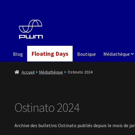
Aller
Aller
à
au
la
contenu
navigation
Floating Days
Blog
Boutique
Médiathèque
Accueil
Médiathèque
Ostinato 2024
Ostinato 2024
Archive des bulletins Ostinato publiés depuis le mois de ja