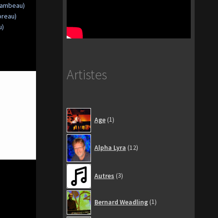
chambeau)
oreau)
u)
Artistes
1
Age
1
produit
12
Alpha Lyra
12
produits
3
Autres
3
produits
1
Bernard Weadling
1
produit