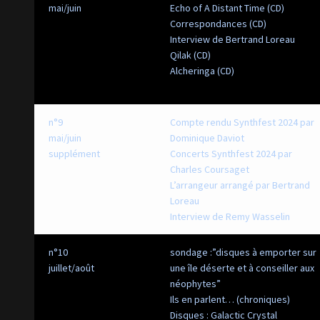
mai/juin
Echo of A Distant Time (CD)
Correspondances (CD)
Interview de Bertrand Loreau
Qilak (CD)
Alcheringa (CD)
n°9
Compte rendu Synthfest 2024 par
mai/juin
Dominique Daviot
supplément
Concerts Synthfest 2024 par
Charles Coursaget
L’arrangeur arrangé par Bertrand
Loreau
Interview de Remy Wasselin
n°10
sondage :”disques à emporter sur
juillet/août
une île déserte et à conseiller aux
néophytes”
Ils en parlent… (chroniques)
Disques : Galactic Crystal