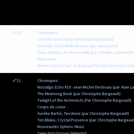
n°10
Chroniques:
La berlin School (par Christophe Bargeault)
Nostalgic Echo #9-Body Love (par Alain Lamri)
Klaus Schulze, le rêve éveillé (par Frédéric Gercham
Alain Lamri
Berlin school d’hier et d’aujourd’hui (par Bertrand Lor
n°11
Chroniques:
Nostalgic Echo #10 -Jean-Michel Desbouis (par Alain La
The Minimoog Book (par Christophe Bargeault)
Twilight of the Alchemists (Par Christophe Bargeault)
Coups de coeur :
Aurélie Barbé, Terralone (par Christophe Bargeault)
Tim Bllake, Crystal Presence (par Christophe Bargeaul
Nouveautés Spheric Music
Selection Groove Unlimited