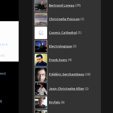
28
Bertrand Loreau
28
produits
1
Christophe Poisson
1
produit
1
Cosmic Cathedral
1
produit
2
beau &
Electrologique
2
produits
eau)
4
Frank Ayers
4
produits
28
mri)
Frédéric Gerchambeau
28
produits
2
Jean-Christophe Allier
2
produits
6
t)
Kryfels
6
produits
6