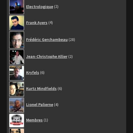
2
Electrologique
2
produits
4
Frank Ayers
4
produits
28
Frédéric Gerchambeau
28
produits
2
Jean-Christophe Allier
2
produits
6
Kryfels
6
produits
6
Kurtz Mindfields
6
produits
4
Lionel Palierne
4
produits
1
Membres
1
produit
1