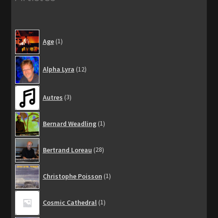
1
Age
1
produit
12
Alpha Lyra
12
produits
3
Autres
3
produits
1
Bernard Weadling
1
produit
28
Bertrand Loreau
28
produits
1
Christophe Poisson
1
produit
1
Cosmic Cathedral
1
produit