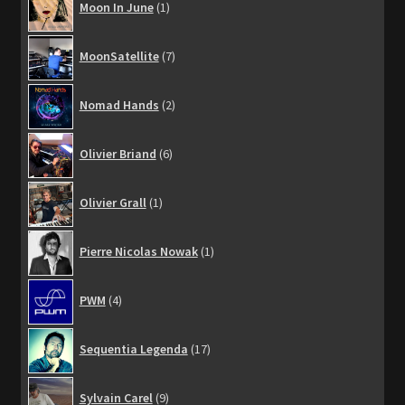
Moon In June
1
produit
7
MoonSatellite
7
produits
2
Nomad Hands
2
produits
6
Olivier Briand
6
produits
1
Olivier Grall
1
produit
1
Pierre Nicolas Nowak
1
produit
4
PWM
4
produits
17
Sequentia Legenda
17
produits
9
Sylvain Carel
9