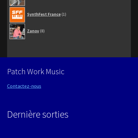
produits
1
SynthFest France
1
produit
8
Zanov
8
produits
Patch Work Music
Contactez-nous
Dernière sorties