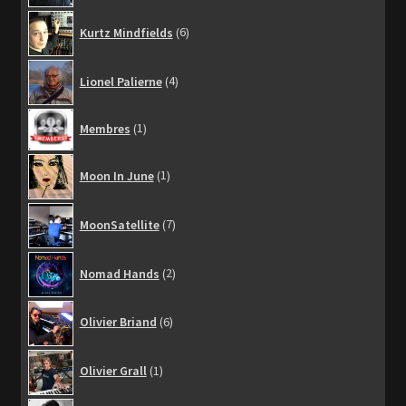
6
Kurtz Mindfields
6
produits
4
Lionel Palierne
4
produits
1
Membres
1
produit
1
Moon In June
1
produit
7
MoonSatellite
7
produits
2
Nomad Hands
2
produits
6
Olivier Briand
6
produits
1
Olivier Grall
1
produit