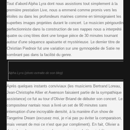
Tout d’abord Alpha Lyra dont nous assistions tout simplement à la
première prestation Live, nous a emmené comme promis vers les
étoiles ou dans les profondeurs marines comme en témoignaient les
superbes images projetées durant le concert. Le musicien périgourdin
perfectionniste dans la construction de ses nappes nous a interprété
quatre ou cinq titres dont une longue pièce de 30 minutes tournant
autour d’une séquence apaisante et mystérieuse. Le dernier titre de
Christian Piednoir fut une variation sur une gymnopédie de Satie ne
sombrant pas dans la facilité du genre.
Alpha Lyra (photo extraite de son blog)
Après quelques instants conviviaux (les musiciens Bertrand Loreau,
Jean-Christophe Allier et Awenson faisaient partie de la sympathique
assistance) ce fut au tour d’Olivier Briand de débuter son concert. Le
compositeur nantais nous a livré un set de 90 minutes sans
interruption d’une incroyable densité, à la manière d’un show de
Tangerine Dream (excusez moi, je n’ai pas pu éviter la comparaison,
mais venant de moi ce n’est que pur compliment). En fait, Olivier a