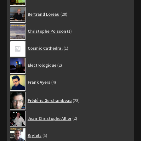
28
Bertrand Loreau
28
produits
1
Christophe Poisson
1
produit
1
Cosmic Cathedral
1
produit
2
Electrologique
2
produits
4
Frank Ayers
4
produits
28
Frédéric Gerchambeau
28
produits
2
Jean-Christophe Allier
2
produits
6
Kryfels
6
produits