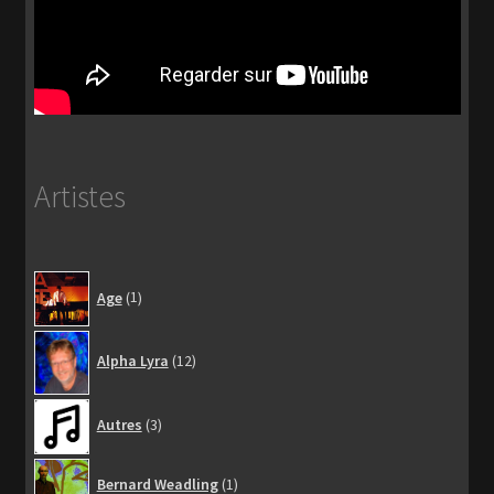
Artistes
1
Age
1
produit
12
Alpha Lyra
12
produits
3
Autres
3
produits
1
Bernard Weadling
1
produit