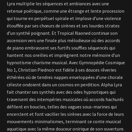
Lyra multiplie les séquences et ambiances avec une
retenue poétique, comme une étrange et lente procession
qui tourne en perpétuel spirale et implose d’une violence
étouffée par ses chœurs de sirènes et ses lourdes strates
d’un synthé poignant. Et Tropical Naoned continue son
ascension vers une finale plus mélodieuse où des accords
de piano embrassent ses furtifs souffles séquencés qui
hantent nos oreilles et imprègnent notre mémoire d’un
hypnotisme charisme musical. Avec Gymnopédie Cosmique
No 1, Christian Piednoir est fidèle à ses douces rêveries
éthérées où de tendres nappes enveloppées d’une chorale
céleste ondoient dans un cosmos en perdition. Alpha Lyra
fait chanter ses synthés avec des odes hypnotiques qui
traversent des intempéries musicales où accords hachurés
défilent en boucles, telles des vagues sous-marines qui
encerclent et font vaciller les sirènes avec la force de leurs
mouvements minimalismes, terminant ce conte musical
aquatique avec la même douceur onirique de son ouverture.