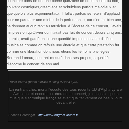
du inclure dans ce set une bonne quinzaine de titres inédits ou non,
souvent cosmiques,dreamiens et schulziens parfois mélodieux et
quelquefois plus expérimentaux. Il fallait parfois se retenir d’applaudir
pour ne pas rater une miette de la performance, car c’en fut bien une,
ne donnant aucun répit au musicien. A l’écoute de ce concert, j’avais
l’impression qu’Olivier qui n’avait pas fait de concert depuis cinq ans,
je crois, avait gardé en lui une quantité impressionnante d’idées
musicales comme on refoule une énergie et que cette prestation fut
comme une libération dont nous étions les témoins privilégiés.
Bertrand Loreau, pourtant mesuré dans ses propos, a qualifié
d’énorme le concert de son ami.
Olivier Briand (photo extraite du blog d’Alpha Lyra)
En rentrant chez moi à l’écoute des tous récents CD d’Alpha Lyra et
Awenson, et encore tout ému de ce concert, je songeais que la
musique électronique française avait qualitativement de beaux jours
devant elle.
Charles Coursaget –
http://www.tangram-dream.fr