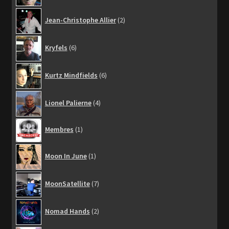
2
Jean-Christophe Allier
2
produits
6
Kryfels
6
produits
6
Kurtz Mindfields
6
produits
4
Lionel Palierne
4
produits
1
Membres
1
produit
1
Moon In June
1
produit
7
MoonSatellite
7
produits
2
Nomad Hands
2
produits