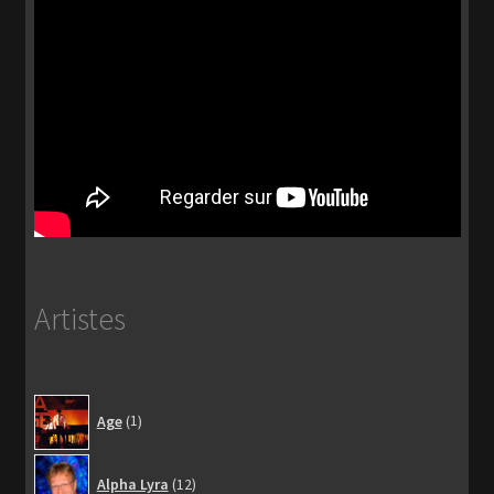
Artistes
1
Age
1
produit
12
Alpha Lyra
12
produits