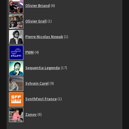
6
Olivier Briand
6
produits
1
Olivier Grall
1
produit
1
Pierre Nicolas Nowak
1
produit
4
PWM
4
produits
17
Sequentia Legenda
17
produits
9
Sylvain Carel
9
produits
1
SynthFest France
1
produit
8
Zanov
8
produits