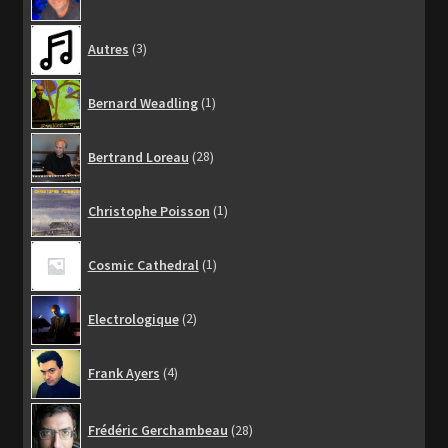
3
Autres
3
produits
1
Bernard Weadling
1
produit
28
Bertrand Loreau
28
produits
1
Christophe Poisson
1
produit
1
Cosmic Cathedral
1
produit
2
Electrologique
2
produits
4
Frank Ayers
4
produits
28
Frédéric Gerchambeau
28
produits