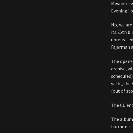
Mesmerised
Evening” 
No, we are
its 25th b
unreleased 
Fajerman a
The opener 
archive, wh
scheduled)
with „The 
(out of sto
The CD end
The album 
harmonic s