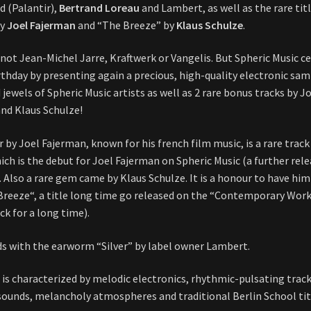
 (Palantir),
Bertrand Loreau
and Lambert, as well as the rare tit
by
Joel Fajerman
and “The Breeze” by
Klaus Schulze
.
 not Jean-Michel Jarre, Kraftwerk or Vangelis. But Spheric Music c
irthday by presenting again a precious, high-quality electronic sam
jewels of Spheric Music artists as well as 2 rare bonus tracks by J
nd Klaus Schulze!
by Joel Fajerman, known for his french film music, is a rare track 
ich is the debut for Joel Fajerman on Spheric Music (a further rele
. Also a rare gem came by Klaus Schulze. It is a honour to have hi
Breeze“, a title long time go released on the “Contemporary Work
ck for a long time).
s with the earworm “Silver” by label owner Lambert.
is characterized by melodic electronics, rhythmic-pulsating track
ounds, melancholy atmospheres and traditional Berlin School tit