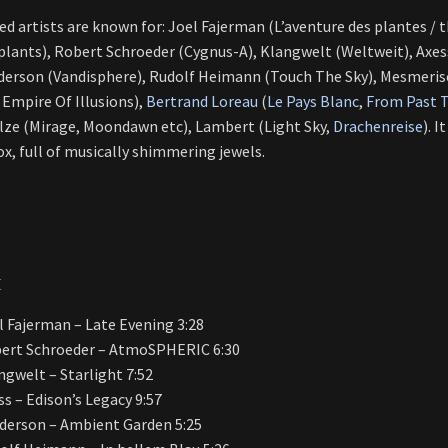
ed artists are known for: Joel Fajerman (L’aventure des plantes / t
e plants), Robert Schroeder (Cygnus-A), Klangwelt (Weltweit), Axe
derson (Vandisphere), Rudolf Heimann (Touch The Sky), Mesmeris
 Empire Of Illusions),
Bertrand Loreau
(
Le Pays Blanc
,
From Past T
lze (Mirage, Moondawn etc), Lambert (Light Sky,
Drachenreise
). I
ox, full of musically shimmering jewels.
t
l Fajerman – Late Evening 3:28
ert Schroeder – AtmoSPHERIC 6:30
ngwelt – Starlight 7:52
ss – Edison’s Legacy 9:57
derson – Ambient Garden 5:25