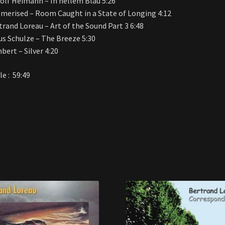
olf Heimann – In hellem Blau 5:26
merised – Room Caught in a State of Longing 4:12
trand Loreau – Art of the Sound Part 3 6:48
us Schulze – The Breeze 5:30
bert – Silver 4:20
e : 59:49