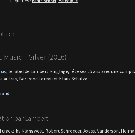
Étiquettes :
Berlin school
,
Mélodique
ption
 Music – Silver (2016)
sic
, le label de Lambert Ringlage, fête ses 25 ans avec une compil
re autres, Bertrand Loreau et Klaus Schulze.
rand
!
ation par Lambert
 tracks by Klangwelt, Robert Schroeder, Axess, Vanderson, Heima