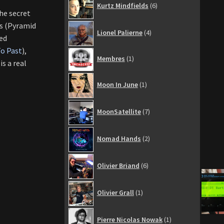
Kurtz Mindfields
6
produits
he secret
ss (Pyramid
4
Lionel Palierne
4
produits
ed
o Past
),
1
Membres
1
t is a real
produit
1
Moon In June
1
produit
7
MoonSatellite
7
produits
2
Nomad Hands
2
produits
6
Olivier Briand
6
produits
1
Olivier Grall
1
produit
1
Pierre Nicolas Nowak
1
produit