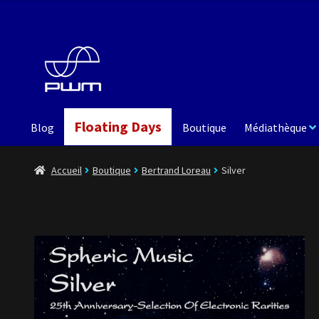
Aller
Aller
à
au
la
contenu
navigation
Floating Days
Blog
Boutique
Médiathèque
Accueil
Boutique
Bertrand Loreau
Silver