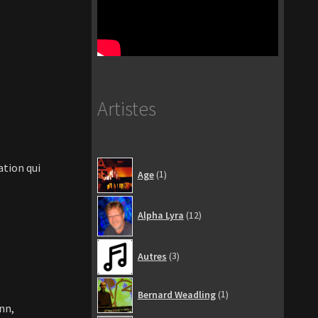
Artistes
1
ation qui
Age
1
produit
12
Alpha Lyra
12
produits
3
Autres
3
produits
1
Bernard Weadling
1
produit
nn,