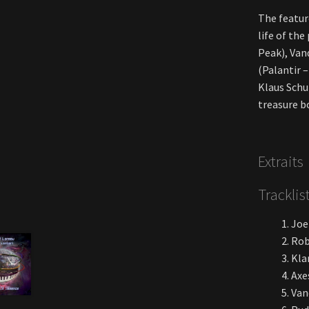
The featur
life of th
Peak), Van
(Palantir –
Klaus Schu
treasure b
Extraits
Tracklis
Joe
Rob
Kla
Axe
Van