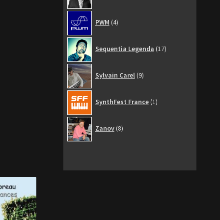
4
PWM
4
produits
17
Sequentia Legenda
17
produits
9
Sylvain Carel
9
produits
1
SynthFest France
1
produit
8
Zanov
8
produits