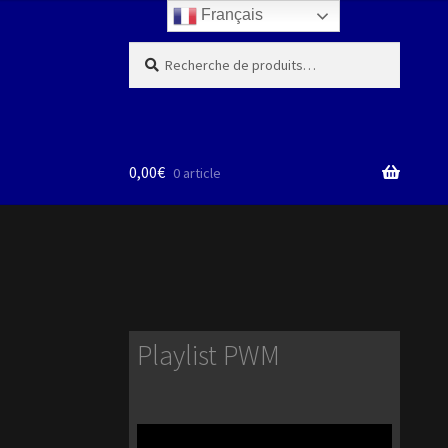
Français
Recherche
Recherche
pour :
0,00
€
0 article
Playlist PWM