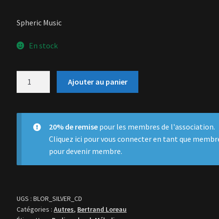
Spheric Music
En stock
quantité
Ajouter au panier
de
Silver
20% de remise
pour les membres de l'association.
Cliquez ici
pour vous connecter en tant que membr
pour devenir membre.
UGS :
BLOR_SILVER_CD
Catégories :
Autres
,
Bertrand Loreau