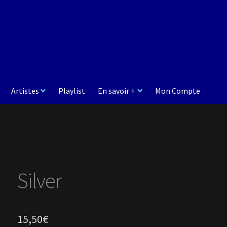
Artistes
Playlist
En savoir +
Mon Compte
Silver
15,50
€