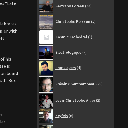
28
les “Late
Bertrand Loreau
28
produits
1
Christophe Poisson
1
elebrates
produit
pler with
1
Cosmic Cathedral
1
oel
produit
2
Electrologique
2
produits
of his
4
ase is
Frank Ayers
4
produits
m on board
28
s 1” Box
Frédéric Gerchambeau
28
produits
2
Jean-Christophe Allier
2
produits
6
s,
Kryfels
6
produits
les.
6