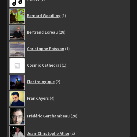
produits
1
Bernard Weadling
1
produit
28
Bertrand Loreau
28
produits
1
Christophe Poisson
1
produit
1
Cosmic Cathedral
1
produit
2
Electrologique
2
produits
4
Frank Ayers
4
produits
28
Frédéric Gerchambeau
28
produits
2
Jean-Christophe Allier
2
produits