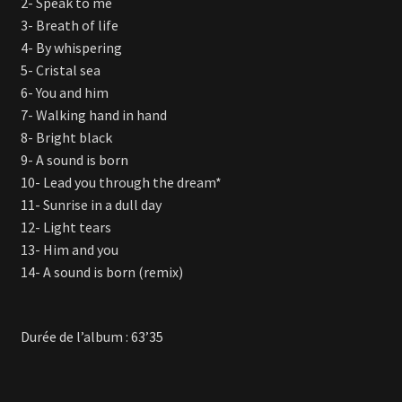
2- Speak to me
3- Breath of life
4- By whispering
5- Cristal sea
6- You and him
7- Walking hand in hand
8- Bright black
9- A sound is born
10- Lead you through the dream*
11- Sunrise in a dull day
12- Light tears
13- Him and you
14- A sound is born (remix)
Durée de l’album : 63’35