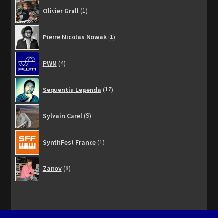
1
Olivier Grall
1
produit
1
Pierre Nicolas Nowak
1
produit
4
PWM
4
produits
17
Sequentia Legenda
17
produits
9
Sylvain Carel
9
produits
1
SynthFest France
1
produit
8
Zanov
8
produits