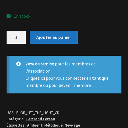
.
En stock
quantité
Ajouter au panier
de
Let
the
light
20% de remise
pour les membres de
surround
l'association.
you
Cliquez ici
pour vous connecter en tant que
membre ou pour devenir membre.
UGS :
BLOR_LET_THE_LIGHT_CD
Catégorie :
Bertrand Loreau
Étiquettes :
Ambient
,
Mélodique
,
New-age