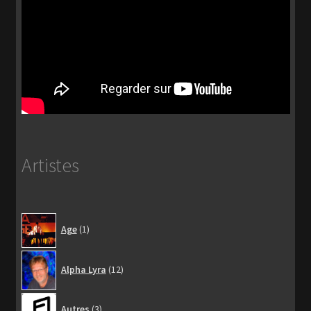
Artistes
1
Age
1
produit
12
Alpha Lyra
12
produits
3
Autres
3