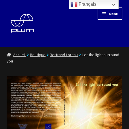
Français
Aller
Aller
Menu
à
au
la
contenu
navigation
Blog
Accueil
Boutique
Bertrand Loreau
Let the light surround
you
Floating Days
Boutique
Médiathèque
Artistes
Playlist