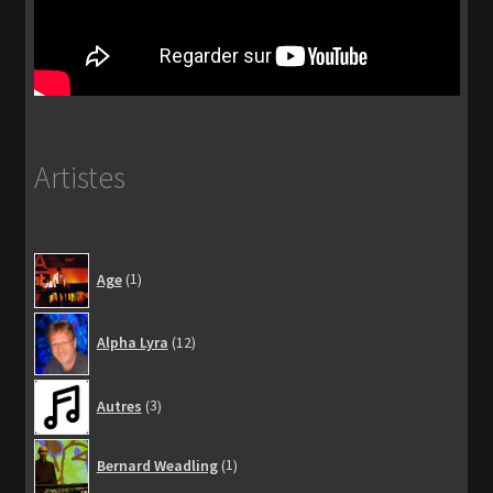
Artistes
1
Age
1
produit
12
Alpha Lyra
12
produits
3
Autres
3
produits
1
Bernard Weadling
1
produit