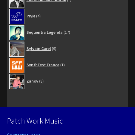
produit
4
PWM
4
produits
17
Sequentia Legenda
17
produits
9
Sylvain Carel
9
produits
1
SynthFest France
1
produit
8
Zanov
8
produits
Patch Work Music