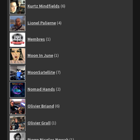
6
Kurtz Mindfields
6
produits
4
Lionel Palierne
4
produits
1
Membres
1
produit
1
Moon In June
1
produit
7
MoonSatellite
7
produits
2
Nomad Hands
2
produits
6
Olivier Briand
6
produits
1
Olivier Grall
1
produit
1
Pierre Nicolas Nowak
1