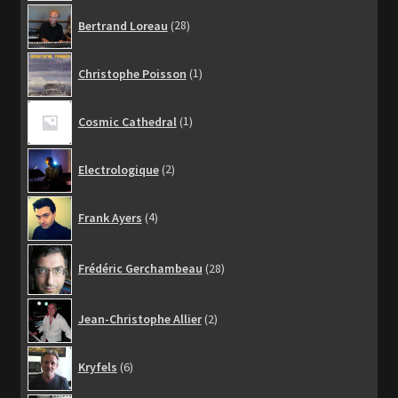
28
Bertrand Loreau
28
produits
1
Christophe Poisson
1
produit
1
Cosmic Cathedral
1
produit
2
Electrologique
2
produits
4
Frank Ayers
4
produits
28
Frédéric Gerchambeau
28
produits
2
Jean-Christophe Allier
2
produits
6
Kryfels
6
produits