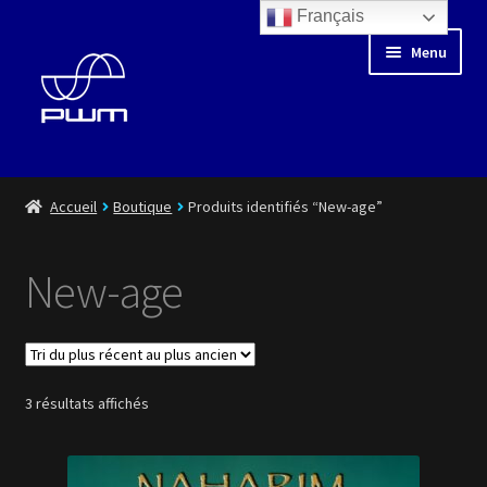
Français
Aller
Aller
Menu
à
au
la
contenu
navigation
Blog
Accueil
Boutique
Produits identifiés “New-age”
Floating Days
New-age
Boutique
Médiathèque
Trié
3 résultats affichés
Artistes
du
plus
récent
Playlist