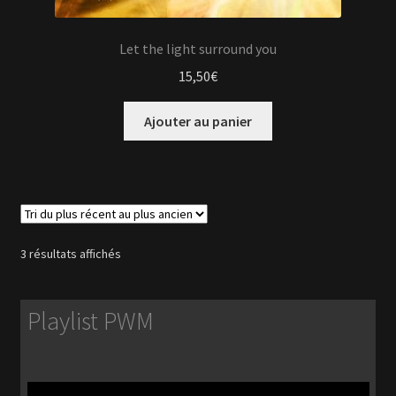
Let the light surround you
15,50
€
Ajouter au panier
Trié
3 résultats affichés
du
plus
récent
Playlist PWM
au
plus
ancien