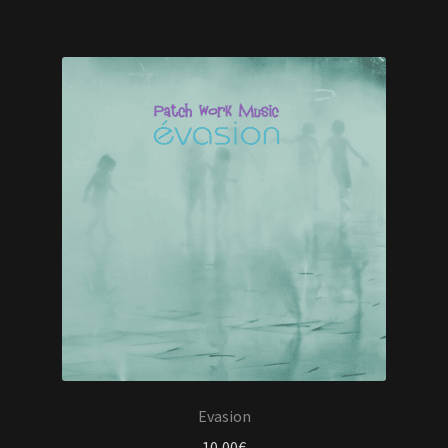
Evasion
10,00
€