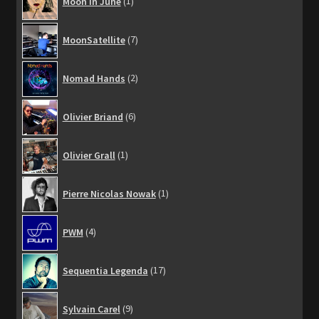
Moon In June
1
produit
7
MoonSatellite
7
produits
2
Nomad Hands
2
produits
6
Olivier Briand
6
produits
1
Olivier Grall
1
produit
1
Pierre Nicolas Nowak
1
produit
4
PWM
4
produits
17
Sequentia Legenda
17
produits
9
Sylvain Carel
9
produits