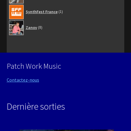
1
SynthFest France
1
produit
8
Zanov
8
produits
Patch Work Music
Contactez-nous
Dernière sorties