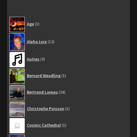
1
Age
1
produit
12
Alpha Lyra
12
produits
3
Autres
3
produits
1
Bernard Weadling
1
produit
28
Bertrand Loreau
28
produits
1
Christophe Poisson
1
produit
1
Cosmic Cathedral
1
produit