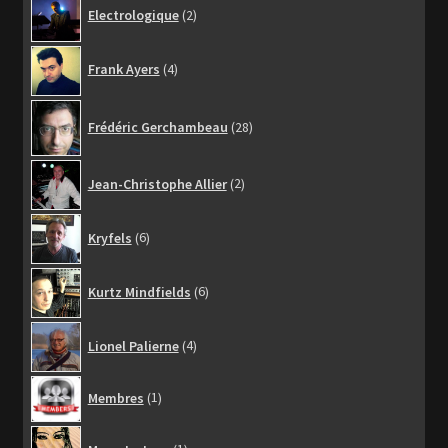
2
Electrologique
2
produits
4
Frank Ayers
4
produits
28
Frédéric Gerchambeau
28
produits
2
Jean-Christophe Allier
2
produits
6
Kryfels
6
produits
6
Kurtz Mindfields
6
produits
4
Lionel Palierne
4
produits
1
Membres
1
produit
1