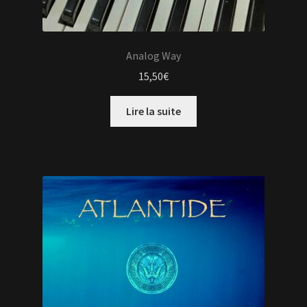
Analog Way
15,50
€
Lire la suite