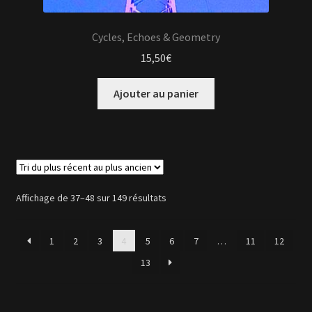
Cycles, Echoes & Geometry
15,50
€
Ajouter au panier
Trié
Affichage de 37–48 sur 149 résultats
du
plus
1
2
3
4
5
6
7
…
11
12
récent
au
13
plus
ancien