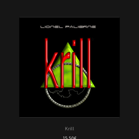
Krill
15,50
€