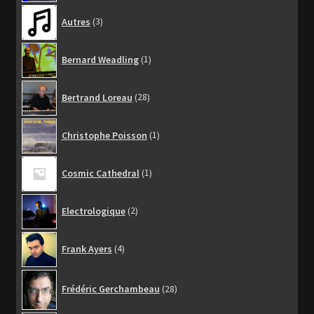
3
Autres
3
produits
1
Bernard Weadling
1
produit
28
Bertrand Loreau
28
produits
1
Christophe Poisson
1
produit
1
Cosmic Cathedral
1
produit
2
Electrologique
2
produits
4
Frank Ayers
4
produits
28
Frédéric Gerchambeau
28
produits