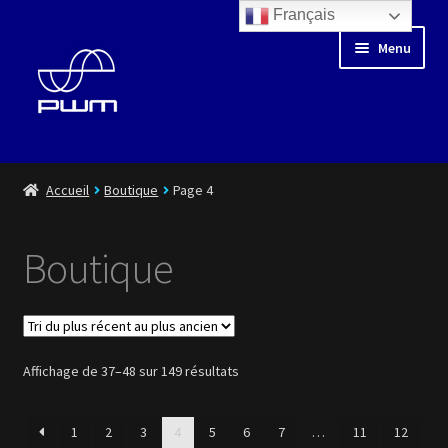
Français
Aller
Aller
Menu
à
au
la
contenu
navigation
Blog
Accueil
Boutique
Page 4
Floating Days
Boutique
Boutique
Médiathèque
Trié
Affichage de 37–48 sur 149 résultats
Artistes
du
plus
1
2
3
4
5
6
7
…
11
12
récent
Playlist