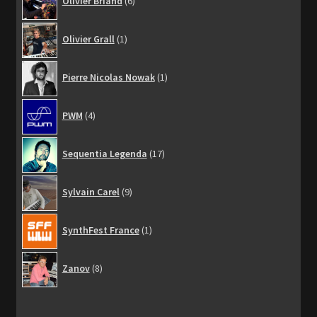
Olivier Briand
6
produits
1
Olivier Grall
1
produit
1
Pierre Nicolas Nowak
1
produit
4
PWM
4
produits
17
Sequentia Legenda
17
produits
9
Sylvain Carel
9
produits
1
SynthFest France
1
produit
8
Zanov
8
produits