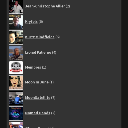
2
Jean-Christophe Allier
2
produits
6
Kryfels
6
produits
6
Kurtz Mindfields
6
produits
4
Lionel Palierne
4
produits
1
Membres
1
produit
1
Moon In June
1
produit
7
MoonSatellite
7
produits
2
Nomad Hands
2
produits
6