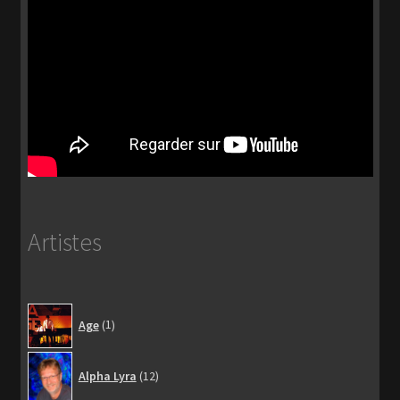
Artistes
1
Age
1
produit
12
Alpha Lyra
12
produits