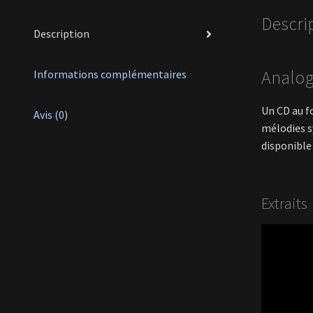
Descri
Description
Analog
Informations complémentaires
Un CD au f
Avis (0)
mélodies s
disponible 
Extraits