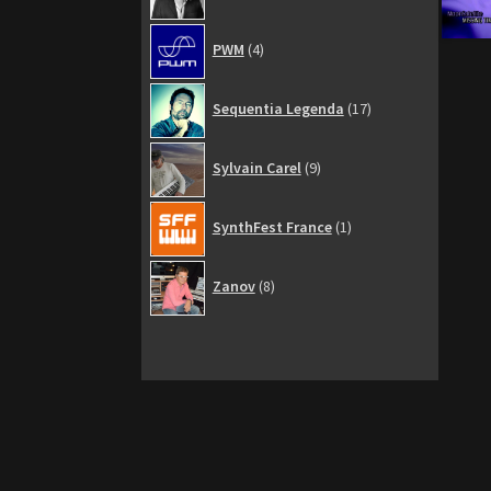
4
PWM
4
produits
17
Sequentia Legenda
17
produits
9
Sylvain Carel
9
produits
1
SynthFest France
1
produit
8
Zanov
8
produits