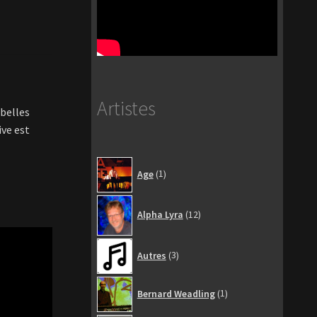
Artistes
belles
ve est
1
Age
1
produit
12
Alpha Lyra
12
produits
3
Autres
3
produits
1
Bernard Weadling
1
produit