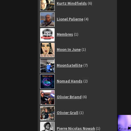
Kurtz Mindfields
6
produits
4
Lionel Palierne
4
produits
1
Membres
1
produit
1
Moon In June
1
produit
7
MoonSatellite
7
produits
2
Nomad Hands
2
produits
6
Olivier Briand
6
produits
1
Olivier Grall
1
produit
1
Pierre Nicolas Nowak
1
produit