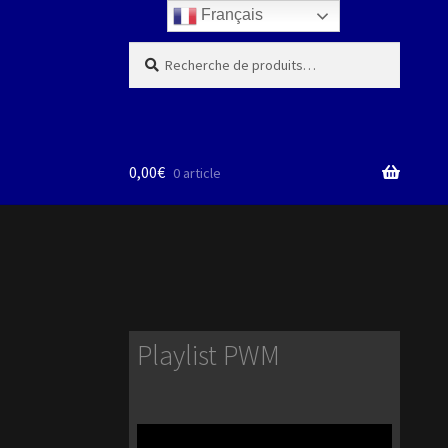
Français
Recherche
Recherche
pour :
0,00
€
0 article
Playlist PWM