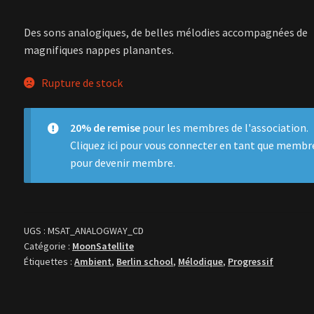
Des sons analogiques, de belles mélodies accompagnées de
magnifiques nappes planantes.
Rupture de stock
20% de remise
pour les membres de l'association.
Cliquez ici
pour vous connecter en tant que membr
pour devenir membre.
UGS :
MSAT_ANALOGWAY_CD
Catégorie :
MoonSatellite
Étiquettes :
Ambient
,
Berlin school
,
Mélodique
,
Progressif