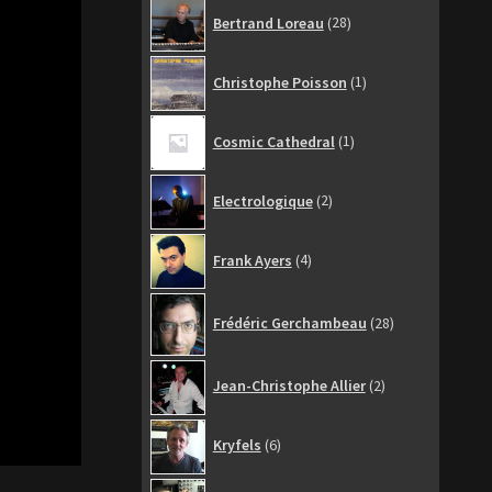
28
Bertrand Loreau
28
produits
1
Christophe Poisson
1
produit
1
Cosmic Cathedral
1
produit
2
Electrologique
2
produits
4
Frank Ayers
4
produits
28
Frédéric Gerchambeau
28
produits
2
Jean-Christophe Allier
2
produits
6
Kryfels
6
produits
6