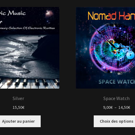
Silver
Space Watch
Pl
15,50
€
9,00
€
–
14,50
€
de
pri
Ajouter au panier
Choix des options
9,
à