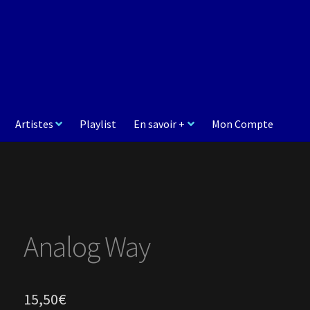
Artistes
Playlist
En savoir +
Mon Compte
Analog Way
15,50
€