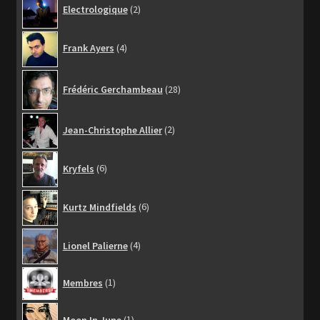
Electrologique
2
produits
4
Frank Ayers
4
produits
28
Frédéric Gerchambeau
28
produits
2
Jean-Christophe Allier
2
produits
6
Kryfels
6
produits
6
Kurtz Mindfields
6
produits
4
Lionel Palierne
4
produits
1
Membres
1
produit
1
Moon In June
1