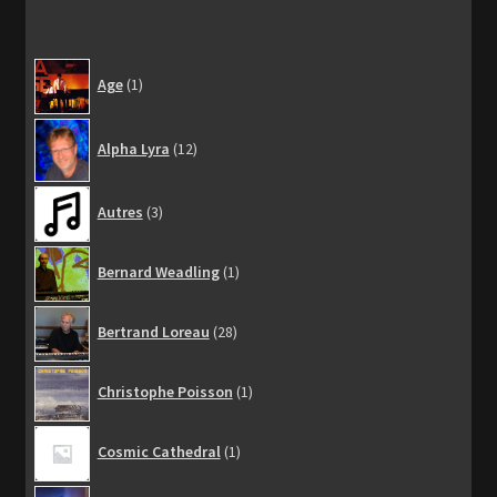
1
Age
1
produit
12
Alpha Lyra
12
produits
3
Autres
3
produits
1
Bernard Weadling
1
produit
28
Bertrand Loreau
28
produits
1
Christophe Poisson
1
produit
1
Cosmic Cathedral
1
produit
2