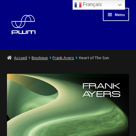
Français
Aller
Aller
Menu
à
au
la
contenu
navigation
Blog
Accueil
Boutique
Frank Ayers
Heart of The Sun
Floating Days
Boutique
Médiathèque
Artistes
Playlist