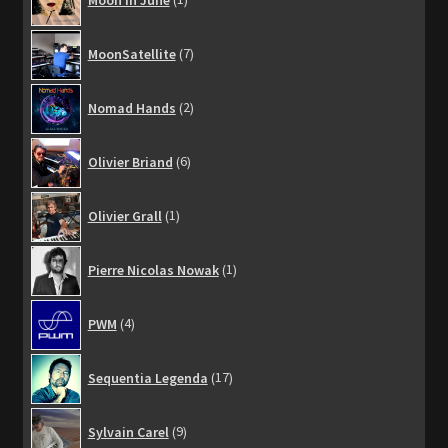
produit
7
MoonSatellite
7
produits
2
Nomad Hands
2
produits
6
Olivier Briand
6
produits
1
Olivier Grall
1
produit
1
Pierre Nicolas Nowak
1
produit
4
PWM
4
produits
17
Sequentia Legenda
17
produits
9
Sylvain Carel
9
produits