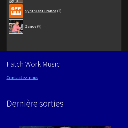
1
SynthFest France
1
produit
8
Zanov
8
produits
Patch Work Music
Contactez-nous
Dernière sorties