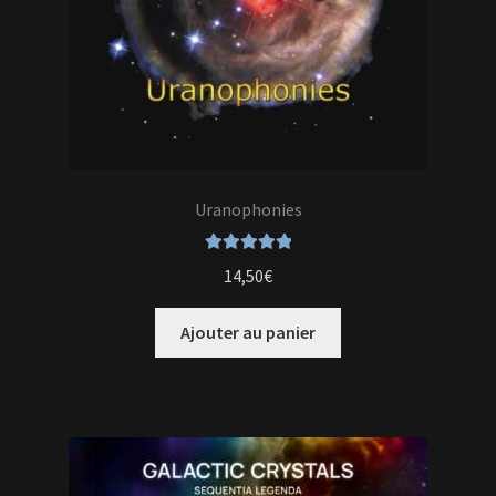
Uranophonies
Note
5.00
sur
14,50
€
5
Ajouter au panier