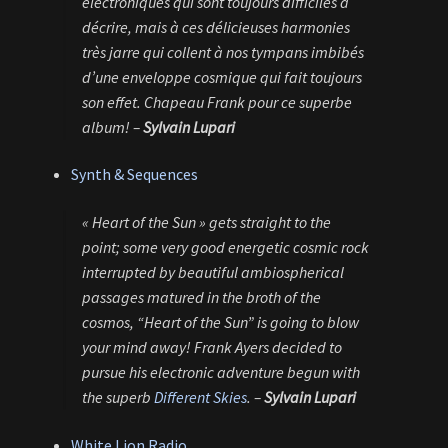
électroniques qui sont toujours difficiles à
décrire, mais à ces délicieuses harmonies
très jarre qui collent à nos tympans imbibés
d’une enveloppe cosmique qui fait toujours
son effet. Chapeau Frank pour ce superbe
album! –
Sylvain Lupari
Synth & Sequences
« Heart of the Sun » gets straight to the
point; some very good energetic cosmic rock
interrupted by beautiful ambiospherical
passages matured in the broth of the
cosmos, “Heart of the Sun” is going to blow
your mind away! Frank Ayers decided to
pursue his electronic adventure begun with
the superb
Different Skies
. –
Sylvain Lupari
White Lion Radio