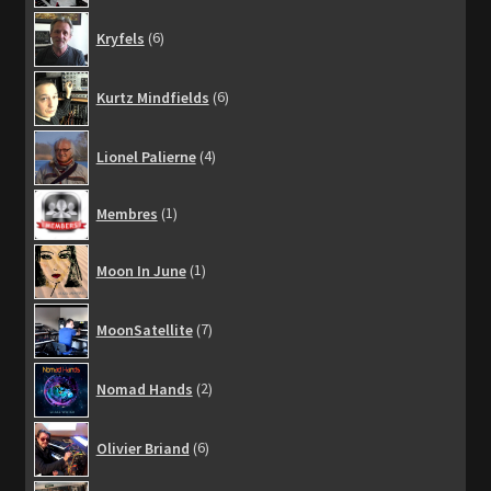
6
Kryfels
6
produits
6
Kurtz Mindfields
6
produits
4
Lionel Palierne
4
produits
1
Membres
1
produit
1
Moon In June
1
produit
7
MoonSatellite
7
produits
2
Nomad Hands
2
produits
6
Olivier Briand
6
produits