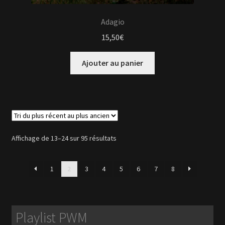
Adagio
15,50
€
Ajouter au panier
Trié
Affichage de 13–24 sur 95 résultats
du
plus
1
2
3
4
5
6
7
8
récent
au
plus
ancien
Playlist PWM