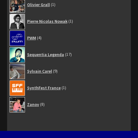
1
Olivier Grall
1
produit
1
Pierre Nicolas Nowak
1
produit
4
PWM
4
produits
17
Sequentia Legenda
17
produits
9
Sylvain Carel
9
produits
1
SynthFest France
1
produit
8
Zanov
8
produits