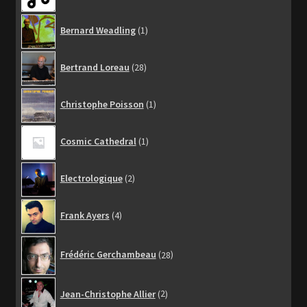
1
Bernard Weadling
1
produit
28
Bertrand Loreau
28
produits
1
Christophe Poisson
1
produit
1
Cosmic Cathedral
1
produit
2
Electrologique
2
produits
4
Frank Ayers
4
produits
28
Frédéric Gerchambeau
28
produits
2
Jean-Christophe Allier
2
produits