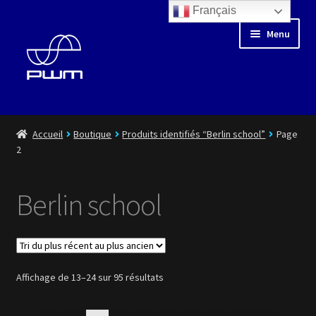
Français
Aller
Aller
Menu
à
au
la
contenu
navigation
Blog
Accueil
Boutique
Produits identifiés “Berlin school”
Page
2
Floating Days
Berlin school
Boutique
Médiathèque
Artistes
Trié
Affichage de 13–24 sur 95 résultats
du
plus
Playlist