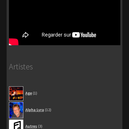
Artistes
1
Age
1
produit
12
Alpha Lyra
12
produits
3
Autres
3
produits