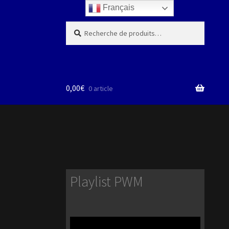
Français
Recherche
Recherche
pour :
0,00
€
0 article
Playlist PWM