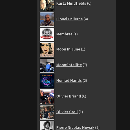
Kurtz Mindfields
6
produits
4
Lionel Palierne
4
produits
1
Membres
1
produit
1
Moon In June
1
produit
7
MoonSatellite
7
produits
2
Nomad Hands
2
produits
6
Olivier Briand
6
produits
1
Olivier Grall
1
produit
1
Pierre Nicolas Nowak
1
produit