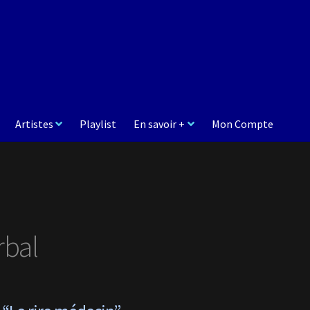
Artistes
Playlist
En savoir +
Mon Compte
rbal