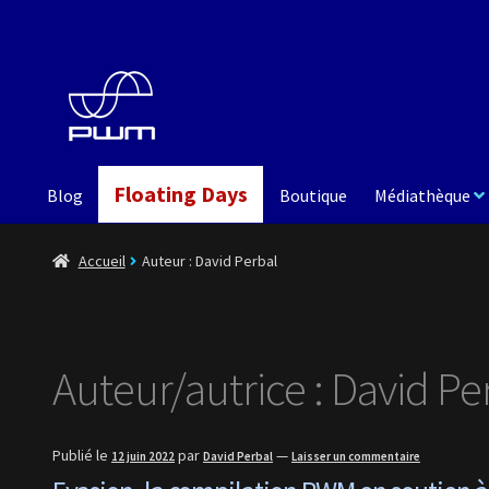
Aller
Aller
à
au
la
contenu
navigation
Floating Days
Blog
Boutique
Médiathèque
Accueil
Auteur : David Perbal
Auteur/autrice :
David Pe
Publié le
par
—
12 juin 2022
David Perbal
Laisser un commentaire