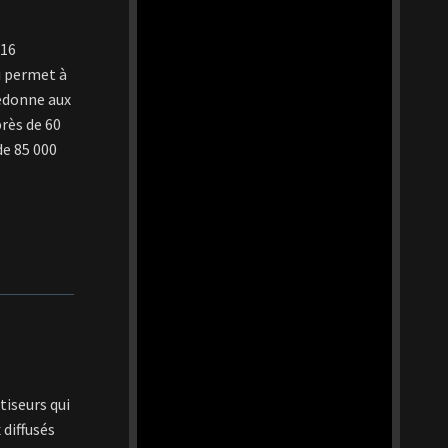
 16
ui permet à
redonne aux
près de 60
de 85 000
tiseurs qui
 diffusés