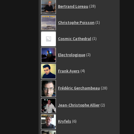
28
Bertrand Loreau
28
produits
1
Christophe Poisson
1
produit
1
Cosmic Cathedral
1
produit
2
Electrologique
2
produits
4
Frank Ayers
4
produits
28
Frédéric Gerchambeau
28
produits
2
Jean-Christophe Allier
2
produits
6
Kryfels
6
produits
6