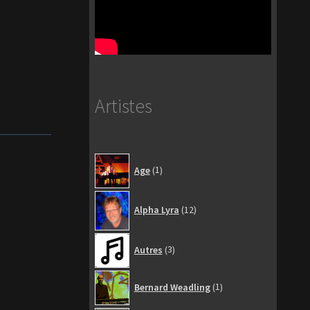
Artistes
1
Age
1
produit
12
Alpha Lyra
12
produits
3
Autres
3
produits
1
Bernard Weadling
1
produit