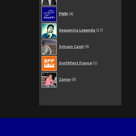
4
PWM
4
produits
17
Sequentia Legenda
17
produits
9
Sylvain Carel
9
produits
1
SynthFest France
1
produit
8
Zanov
8
produits