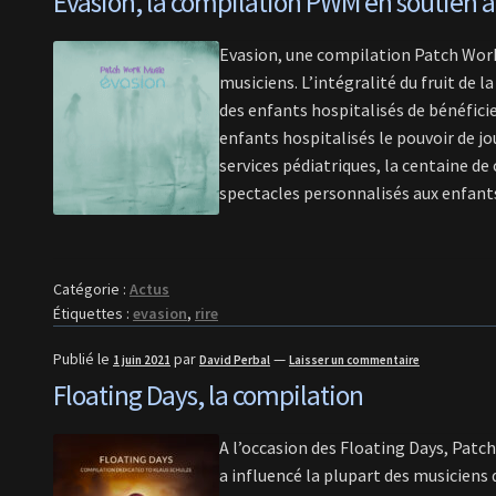
Evasion, la compilation PWM en soutien à
Evasion, une compilation Patch Work M
musiciens. L’intégralité du fruit de l
des enfants hospitalisés de bénéfici
enfants hospitalisés le pouvoir de jo
services pédiatriques, la centaine de
spectacles personnalisés aux enfants
Catégorie :
Actus
Étiquettes :
evasion
,
rire
Publié le
par
—
1 juin 2021
David Perbal
Laisser un commentaire
Floating Days, la compilation
A l’occasion des Floating Days, Patch
a influencé la plupart des musiciens 