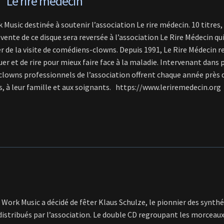
 “Le rire médecin”
usic destinée à soutenir l’association Le rire médecin. 10 titres,
a vente de ce disque sera reversée à l’association Le Rire Médecin q
er de la visite de comédiens-clowns. Depuis 1991, Le Rire Médecin 
uer et de rire pour mieux faire face à la maladie. Intervenant dans 
 clowns professionnels de l’association offrent chaque année près 
, à leur famille et aux soignants. https://www.leriremedecin.org
 Work Music a décidé de fêter Klaus Schulze, le pionnier des synthé
distribués par l’association. Le double CD regroupant les morceaux