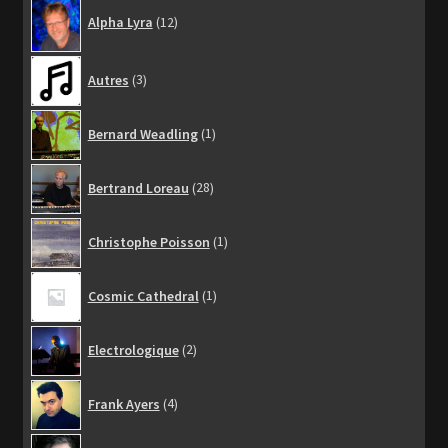
12
Alpha Lyra
12
produits
3
Autres
3
produits
1
Bernard Weadling
1
produit
28
Bertrand Loreau
28
produits
1
Christophe Poisson
1
produit
1
Cosmic Cathedral
1
produit
2
Electrologique
2
produits
4
Frank Ayers
4
produits
28