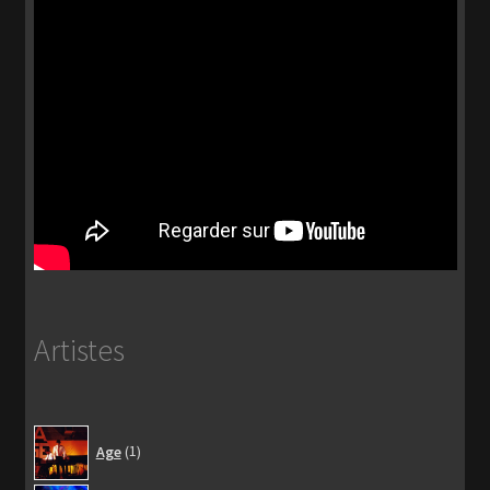
Artistes
1
Age
1
produit