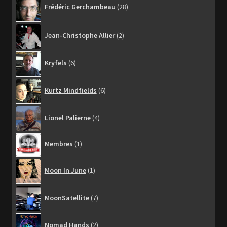
Frédéric Gerchambeau
28
produits
2
Jean-Christophe Allier
2
produits
6
Kryfels
6
produits
6
Kurtz Mindfields
6
produits
4
Lionel Palierne
4
produits
1
Membres
1
produit
1
Moon In June
1
produit
7
MoonSatellite
7
produits
2
Nomad Hands
2