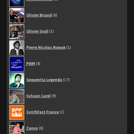
produits
6
Olivier Briand
6
produits
1
Olivier Grall
1
produit
1
Pierre Nicolas Nowak
1
produit
4
PWM
4
produits
17
Sequentia Legenda
17
produits
9
Sylvain Carel
9
produits
1
SynthFest France
1
produit
8
Zanov
8
produits