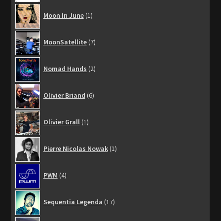
1
Moon In June
1
produit
7
MoonSatellite
7
produits
2
Nomad Hands
2
produits
6
Olivier Briand
6
produits
1
Olivier Grall
1
produit
1
Pierre Nicolas Nowak
1
produit
4
PWM
4
produits
17
Sequentia Legenda
17
produits