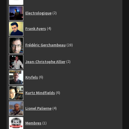
2
Electrologique
2
produits
4
Frank Ayers
4
produits
28
Frédéric Gerchambeau
28
produits
2
Jean-Christophe Allier
2
produits
6
Kryfels
6
produits
6
Kurtz Mindfields
6
produits
4
Lionel Palierne
4
produits
1
Membres
1
produit