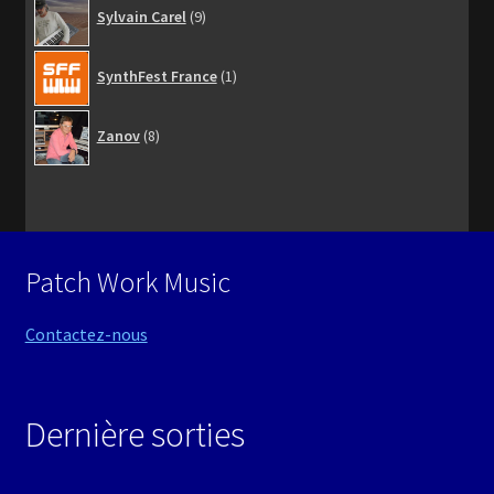
9
Sylvain Carel
9
produits
1
SynthFest France
1
produit
8
Zanov
8
produits
Patch Work Music
Contactez-nous
Dernière sorties