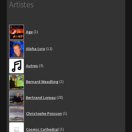
Artistes
1
Age
1
produit
12
Alpha Lyra
12
produits
3
Autres
3
produits
1
Bernard Weadling
1
produit
28
Bertrand Loreau
28
produits
1
Christophe Poisson
1
produit
1
Cosmic Cathedral
1
produit