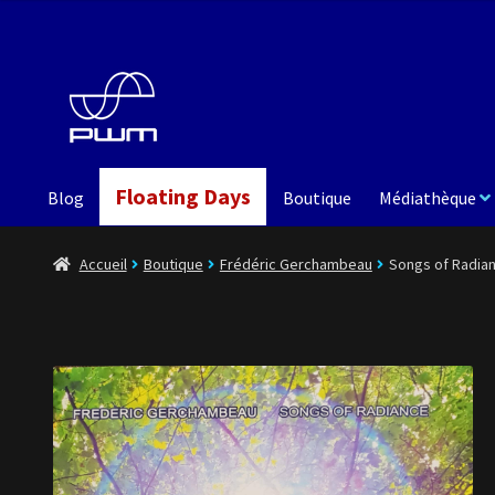
Aller
Aller
à
au
la
contenu
navigation
Floating Days
Blog
Boutique
Médiathèque
Accueil
Boutique
Frédéric Gerchambeau
Songs of Radia