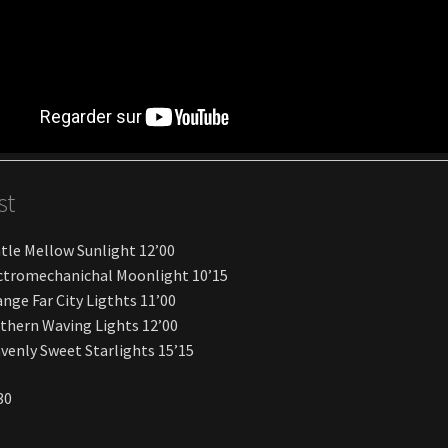
st
tle Mellow Sunlight 12’00
ctromechanichal Moonlight 10’15
ange Far City Ligthts 11’00
thern Waving Lights 12’00
venly Sweet Starlights 15’15
30