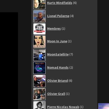
Kurtz Mindfields
6
produits
4
Lionel Palierne
4
produits
1
Membres
1
produit
1
Moon In June
1
produit
7
MoonSatellite
7
produits
2
Nomad Hands
2
produits
6
Olivier Briand
6
produits
1
Olivier Grall
1
produit
1
Pierre Nicolas Nowak
1
produit