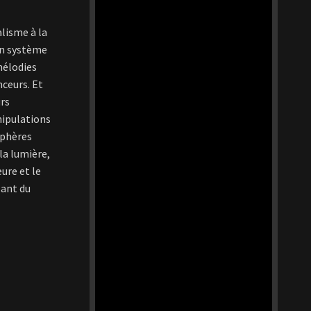
alisme à la
’un système
mélodies
nceurs. Et
urs
nipulations
sphères
la lumière,
eure et le
lant du