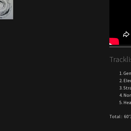
Trackli
Gen
Ele
Str
Nor
Hea
Total : 60’