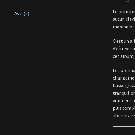
Le princip
Avis (0)
aucun clav
manipulati
C’est un a
d’où une si
cet album,
Les premie
changement
laisse glis
tranquillem
vraiment a
plus compl
aborde avec