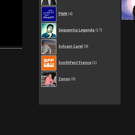
4
PWM
4
produits
17
Sequentia Legenda
17
produits
9
Sylvain Carel
9
produits
1
SynthFest France
1
produit
8
Zanov
8
produits