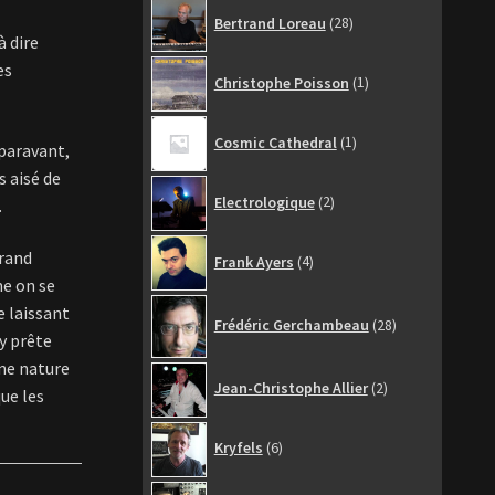
28
Bertrand Loreau
28
produits
à dire
1
es
Christophe Poisson
1
produit
1
Cosmic Cathedral
1
uparavant,
produit
s aisé de
2
Electrologique
2
.
produits
4
grand
Frank Ayers
4
produits
e on se
28
e laissant
Frédéric Gerchambeau
28
produits
y prête
une nature
2
Jean-Christophe Allier
2
ue les
produits
6
Kryfels
6
produits
6