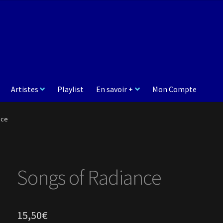
Artistes
Playlist
En savoir +
Mon Compte
nce
Songs of Radiance
15,50
€