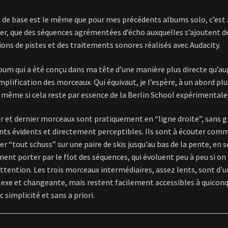
e de base est le même que pour mes précédents albums solo, c’est 
ier, que des séquences agrémentées d’écho auxquelles s’ajoutent d
ons de pistes et des traitements sonores réalisés avec Audacity.
lbum qui a été conçu dans ma tête d’une manière plus directe qu’a
mplification des morceaux. Qui équivaut, je l’espère, à un abord plu
 même si cela reste par essence de la Berlin School expérimentale
r et dernier morceaux sont pratiquement en “ligne droite”, sans 
s évidents et directement perceptibles. Ils sont à écouter comm
ser “tout schuss” sur une paire de skis jusqu’au bas de la pente, en s
ent porter par le flot des séquences, qui évoluent peu à peu si on 
ttention. Les trois morceaux intermédiaires, assez lents, sont d’
exe et changeante, mais restent facilement accessibles à quiconq
 simplicité et sans a priori.