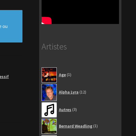
e ou
Artistes
1
Age
1
essif
produit
12
Alpha Lyra
12
produits
3
Autres
3
produits
1
Bernard Weadling
1
produit