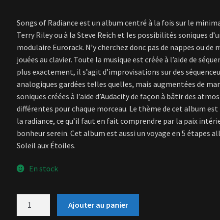
Songs of Radiance est un album centré à la fois sur le minim
Terry Riley ou à la Steve Reich et les possibilités soniques d
modulaire Eurorack. N’y cherchez donc pas de nappes ou de 
jouées au clavier. Toute la musique est créée à l’aide de séque
plus exactement, il s’agit d’improvisations sur des séquence
analogiques gardées telles quelles, mais augmentées de ma
soniques créées à l’aide d’Audacity de façon à bâtir des atmo
différentes pour chaque morceau. Le thème de cet album est 
la radiance, ce qu’il faut en fait comprendre par la paix intéri
bonheur serein. Cet album est aussi un voyage en 5 étapes al
Soleil aux Étoiles.
En stock
quantité
Ajouter au panier
de