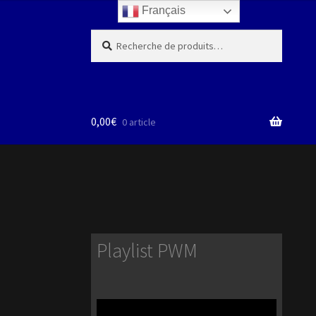
Français
Recherche
Recherche
pour :
0,00
€
0 article
Playlist PWM