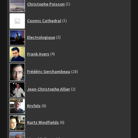
Christophe Poisson
1
produit
1
Cosmic Cathedral
1
produit
2
Electrologique
2
produits
4
Frank Ayers
4
produits
28
Frédéric Gerchambeau
28
produits
2
Jean-Christophe Allier
2
produits
6
Kryfels
6
produits
6
Kurtz Mindfields
6
produits
4