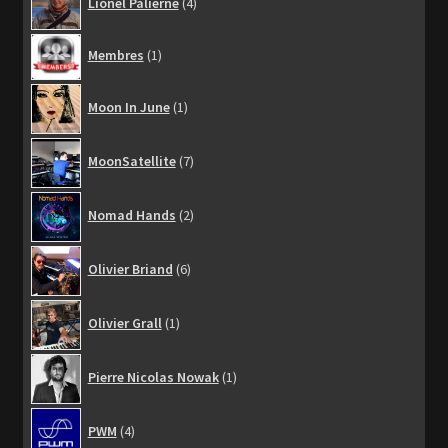
Lionel Palierne
4
produits
1
Membres
1
produit
1
Moon In June
1
produit
7
MoonSatellite
7
produits
2
Nomad Hands
2
produits
6
Olivier Briand
6
produits
1
Olivier Grall
1
produit
1
Pierre Nicolas Nowak
1
produit
4
PWM
4
produits