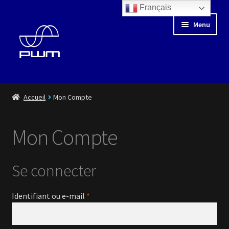
Français
Aller
Aller
Menu
à
au
la
contenu
navigation
Blog
Accueil
Mon Compte
Floating Days
Mon Compte
Boutique
Se connecter
Ouvrir
Médiathèque
le
menu
Obligatoire
Identifiant ou e-mail
*
Ouvrir
Artistes
enfant
le
menu
Playlist