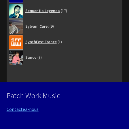
17
Sequentia Legenda
17
produits
9
Sylvain Carel
9
produits
1
SynthFest France
1
produit
8
Zanov
8
produits
Patch Work Music
Contactez-nous