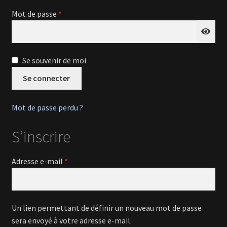
enfant
Obligatoire
Mot de passe
*
Ouvrir
En savoir +
le
menu
Mon Compte
enfant
Se souvenir de moi
Se connecter
Mot de passe perdu ?
S’inscrire
Obligatoire
Adresse e-mail
*
Un lien permettant de définir un nouveau mot de passe
sera envoyé à votre adresse e-mail.