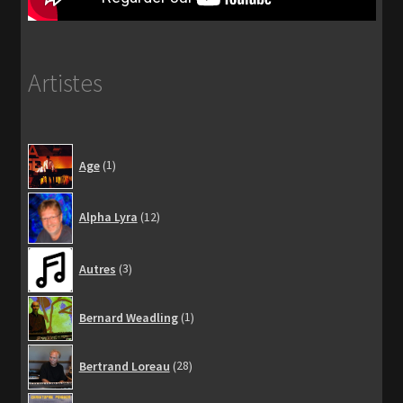
Artistes
1
Age
1
produit
12
Alpha Lyra
12
produits
3
Autres
3
produits
1
Bernard Weadling
1
produit
28
Bertrand Loreau
28
produits
1