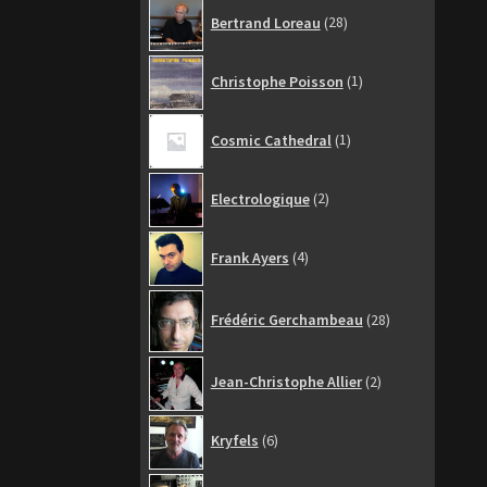
28
Bertrand Loreau
28
produits
1
Christophe Poisson
1
produit
1
Cosmic Cathedral
1
produit
2
Electrologique
2
produits
4
Frank Ayers
4
produits
28
Frédéric Gerchambeau
28
produits
2
Jean-Christophe Allier
2
produits
6
Kryfels
6
produits
6