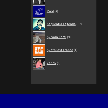
4
PWM
4
produits
17
Sequentia Legenda
17
produits
9
Sylvain Carel
9
produits
1
SynthFest France
1
produit
8
Zanov
8
produits