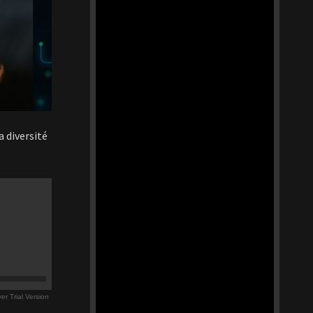
a diversité
r Trial Version