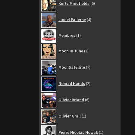
Kurtz Mindfields
6
produits
4
Lionel Palierne
4
produits
1
Membres
1
produit
1
Moon In June
1
produit
7
MoonSatellite
7
produits
2
Nomad Hands
2
produits
6
Olivier Briand
6
produits
1
Olivier Grall
1
produit
1
Pierre Nicolas Nowak
1
produit