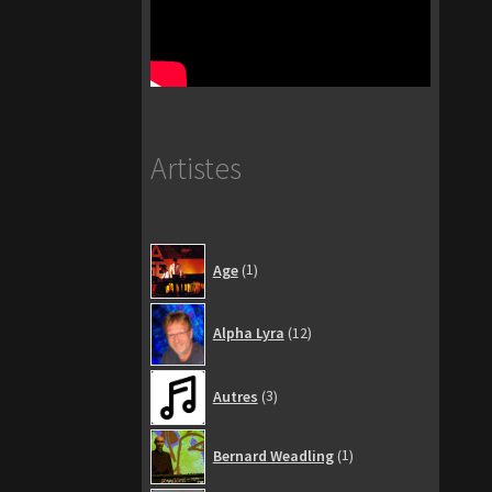
Artistes
1
Age
1
produit
12
Alpha Lyra
12
produits
3
Autres
3
produits
1
Bernard Weadling
1
produit