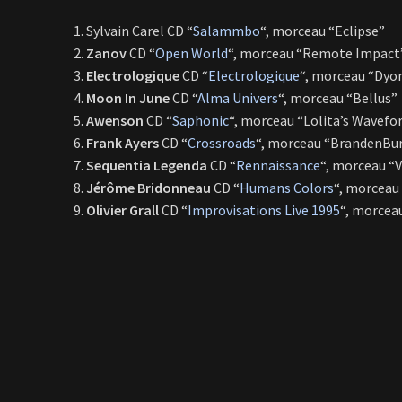
Sylvain Carel CD “
Salammbo
“, morceau “Eclipse”
Zanov
CD “
Open World
“, morceau “Remote Impact
Electrologique
CD “
Electrologique
“, morceau “Dyo
Moon In June
CD “
Alma Univers
“, morceau “Bellus”
Awenson
CD “
Saphonic
“, morceau “Lolita’s Wavef
Frank Ayers
CD “
Crossroads
“, morceau “BrandenBu
Sequentia Legenda
CD “
Rennaissance
“, morceau “
Jérôme Bridonneau
CD “
Humans Colors
“, morceau
Olivier Grall
CD “
Improvisations Live 1995
“, morcea