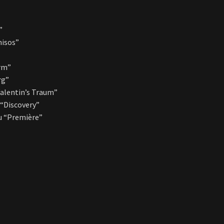
”
nisos”
orm”
rg”
Valentin’s Traum”
 “Discovery”
u “Première”