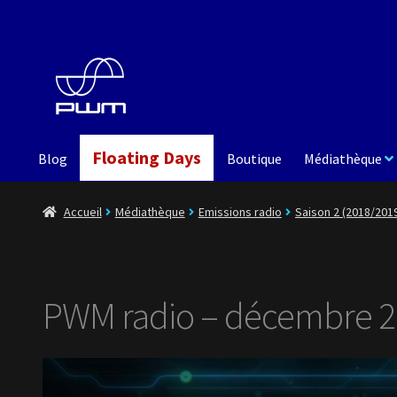
Aller
Aller
à
au
la
contenu
navigation
Floating Days
Blog
Boutique
Médiathèque
Accueil
Médiathèque
Emissions radio
Saison 2 (2018/201
PWM radio – décembre 2018