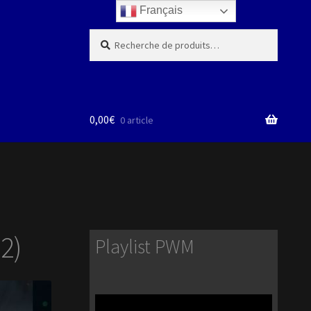
Français
Recherche
Recherche
pour :
0,00
€
0 article
2)
Playlist PWM