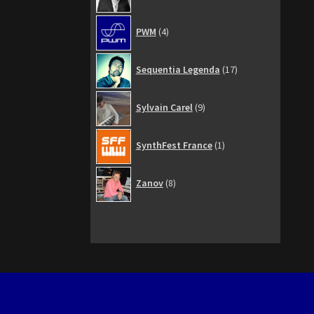
4
PWM
4
produits
17
Sequentia Legenda
17
produits
9
Sylvain Carel
9
produits
1
SynthFest France
1
produit
8
Zanov
8
produits