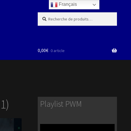
Français
Recherche
Recherche
pour :
0,00
€
0 article
1)
Playlist PWM