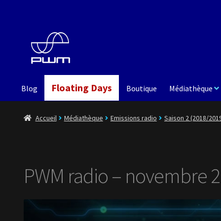
Aller
Aller
à
au
la
contenu
navigation
Floating Days
Blog
Boutique
Médiathèque
Accueil
Médiathèque
Emissions radio
Saison 2 (2018/201
PWM radio – novembre 2018