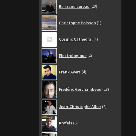
28
Bertrand Loreau
28
produits
1
Christophe Poisson
1
produit
1
Cosmic Cathedral
1
produit
2
Electrologique
2
produits
4
Frank Ayers
4
produits
28
Frédéric Gerchambeau
28
produits
2
Jean-Christophe Allier
2
produits
6
Kryfels
6
produits
6