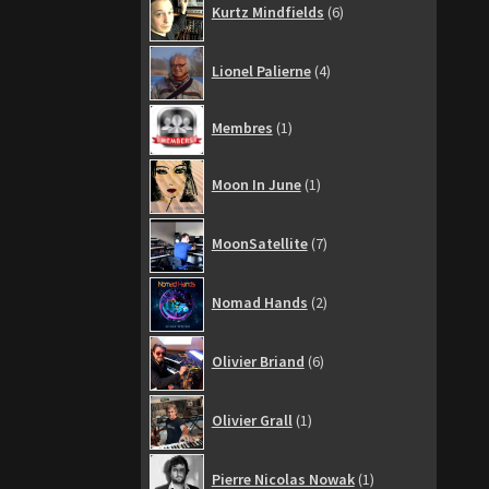
Kurtz Mindfields
6
produits
4
Lionel Palierne
4
produits
1
Membres
1
produit
1
Moon In June
1
produit
7
MoonSatellite
7
produits
2
Nomad Hands
2
produits
6
Olivier Briand
6
produits
1
Olivier Grall
1
produit
1
Pierre Nicolas Nowak
1
produit