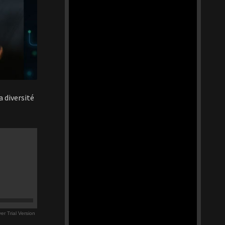
a diversité
r Trial Version