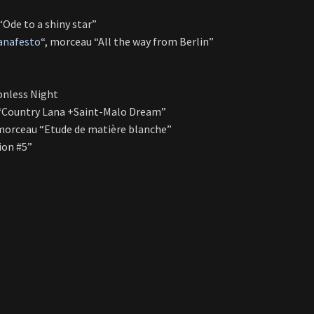
“Ode to a shiny star”
anafesto
“, morceau “All the way from Berlin”
onless Night
 “Country Lana +Saint-Malo Dream”
morceau “Etude de matière blanche”
ion #5”