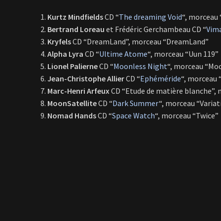
Kurtz Mindfields
CD “
The dreaming Void
“, morceau 
Bertrand Loreau
et Frédéric Gerchambeau CD “
Vim
Kryfels
CD “DreamLand”, morceau “DreamLand”
Alpha Lyra
CD “
Ultime Atome
“, morceau “Uun 119”
Lionel Palierne
CD “
Moonless Night
“, morceau “Mo
Jean-Christophe Allier
CD “
Ephéméride
“, morceau
Marc-Henri Arfeux
CD “Etude de matière blanche”, 
MoonSatellite
CD “
Dark Summer
“, morceau “Variat
Nomad Hands
CD “
Space Watch
“, morceau “Twice”