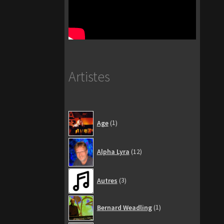
Artistes
1
Age
1
produit
12
Alpha Lyra
12
produits
3
Autres
3
produits
1
Bernard Weadling
1
produit